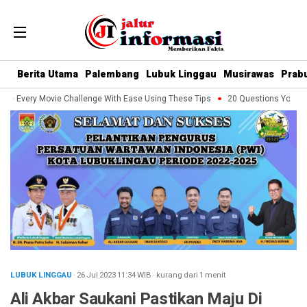
Berita Utama
Palembang
Lubuk Linggau
Musirawas
Prab
e Every Movie Challenge With Ease Using These Tips
20 Questions You Shoul
LUBUK LINGGAU
· 26 Jul 2023
11:34
WIB
·
kurang dari 1 menit
Ali Akbar Saukani Pastikan Maju Di