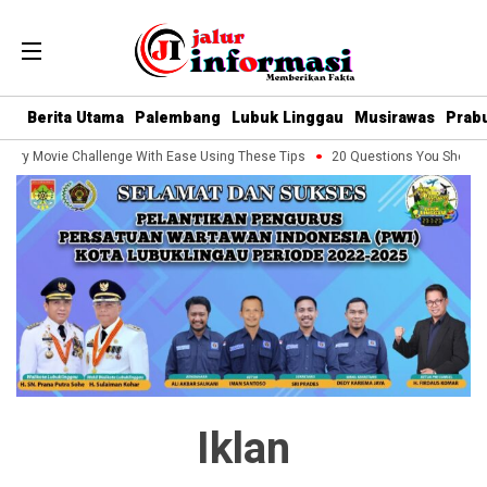
Berita Utama
Palembang
Lubuk Linggau
Musirawas
Prab
ry Movie Challenge With Ease Using These Tips
20 Questions You Should Alw
Iklan