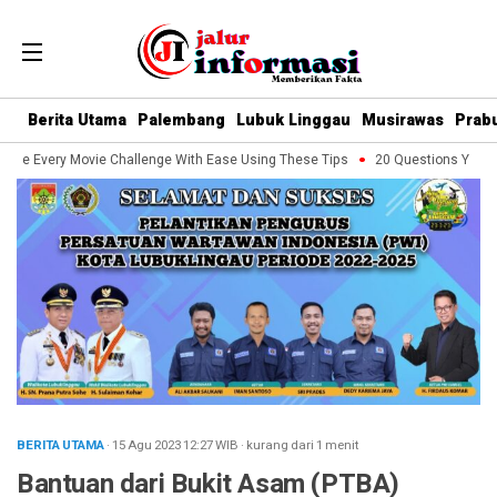
Berita Utama
Palembang
Lubuk Linggau
Musirawas
Prab
le Every Movie Challenge With Ease Using These Tips
20 Questions You Sho
BERITA UTAMA
· 15 Agu 2023
12:27
WIB
·
kurang dari 1 menit
Bantuan dari Bukit Asam (PTBA)