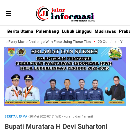
Berita Utama
Palembang
Lubuk Linggau
Musirawas
Prab
le Every Movie Challenge With Ease Using These Tips
20 Questions You Shou
BERITA UTAMA
· 20 Mei 2025
07:51
WIB
·
kurang dari 1 menit
Bupati Muratara H Devi Suhartoni