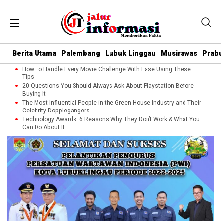
Berita Utama
Palembang
Lubuk Linggau
Musirawas
Prab
How To Handle Every Movie Challenge With Ease Using These
Tips
20 Questions You Should Always Ask About Playstation Before
Buying It
The Most Influential People in the Green House Industry and Their
Celebrity Dopplegangers
Technology Awards: 6 Reasons Why They Don’t Work & What You
Can Do About It