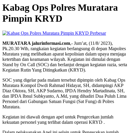
Kabag Ops Polres Muratara
Pimpin KRYD
Perbesar
MURATARA jalurinformasi.com
,- Jum’at, (11/8/ 2023),
Pk.20.30 Wib, rangkaian kegiatan berlangsung di depan Mapolres
Muratara yang melibatkan aparat kepolisian dalam upaya menjaga
ketertiban dan keamanan wilayah. Kegiatan ini dimulai dengan
Stand by On Call (SOC) dan berlanjut dengan kegiatan razia, serta
Kegiatan Rutin Yang Ditingkatkan (KRYD).
SOC yang digelar pada malam tersebut dipimpin oleh Kabag Ops
Muratara Kompol Dwdi Rahmad Hidayat, SH, didampingi AKP
Diaz Oktora, SH, AKP Sudarno, IPDA Hendry Martadinata, SH,
dan IPDA Ibnul Subkyanto, A.Md, yang dihadiri Dua Puluh Lima
Personel dari Gabungan Satuan Fungsi (Sat Fung) di Polres
Muratara.
Kegiatan ini diawali dengan apel untuk Pengecekan jumlah
kekuatan personel yang terlibat dalam operasi KRYD .
Dalam pelaksanakan Apel ini selain untuk Pengecekan jumlah