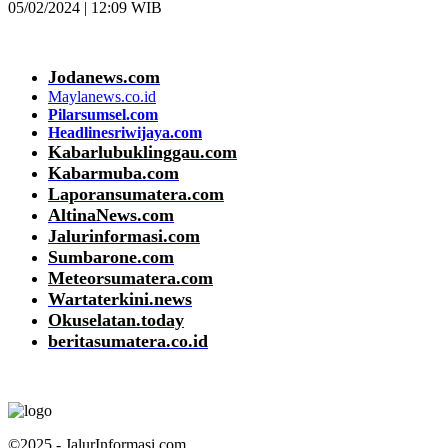
05/02/2024 | 12:09 WIB
Jodanews.com
Maylanews.co.id
Pilarsumsel.com
Headlinesriwijaya.com
Kabarlubuklinggau.com
Kabarmuba.com
Laporansumatera.com
AltinaNews.com
Jalurinformasi.com
Sumbarone.com
Meteorsumatera.com
Wartaterkini.news
Okuselatan.today
beritasumatera.co.id
©2025 - JalurInformasi.com