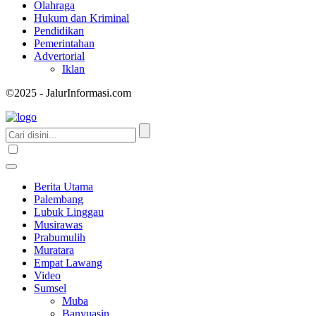
Olahraga
Hukum dan Kriminal
Pendidikan
Pemerintahan
Advertorial
Iklan
©2025 - JalurInformasi.com
Berita Utama
Palembang
Lubuk Linggau
Musirawas
Prabumulih
Muratara
Empat Lawang
Video
Sumsel
Muba
Banyuasin