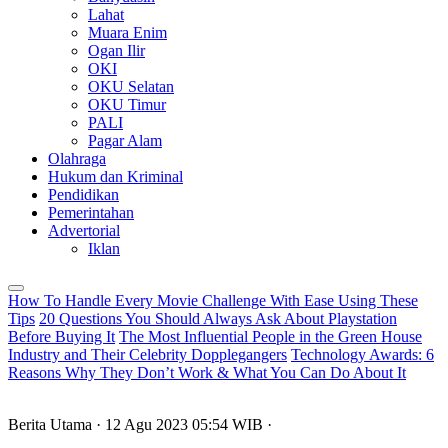
Lahat
Muara Enim
Ogan Ilir
OKI
OKU Selatan
OKU Timur
PALI
Pagar Alam
Olahraga
Hukum dan Kriminal
Pendidikan
Pemerintahan
Advertorial
Iklan
How To Handle Every Movie Challenge With Ease Using These
Tips
20 Questions You Should Always Ask About Playstation
Before Buying It
The Most Influential People in the Green House
Industry and Their Celebrity Dopplegangers
Technology Awards: 6
Reasons Why They Don’t Work & What You Can Do About It
Berita Utama
· 12 Agu 2023
05:54
WIB
·