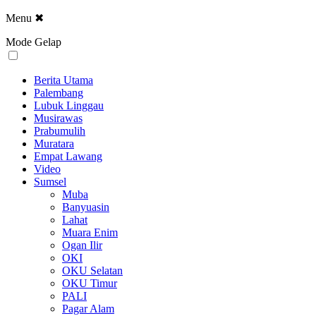
Menu
✖
Mode Gelap
Berita Utama
Palembang
Lubuk Linggau
Musirawas
Prabumulih
Muratara
Empat Lawang
Video
Sumsel
Muba
Banyuasin
Lahat
Muara Enim
Ogan Ilir
OKI
OKU Selatan
OKU Timur
PALI
Pagar Alam