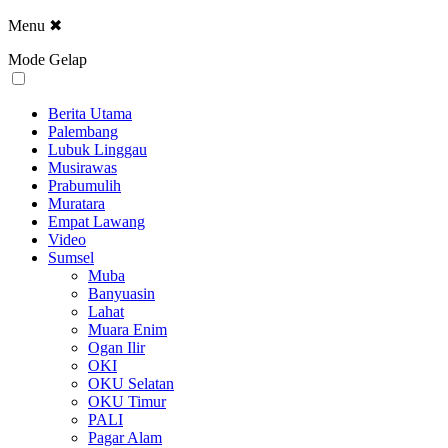
Menu
✖
Mode Gelap
Berita Utama
Palembang
Lubuk Linggau
Musirawas
Prabumulih
Muratara
Empat Lawang
Video
Sumsel
Muba
Banyuasin
Lahat
Muara Enim
Ogan Ilir
OKI
OKU Selatan
OKU Timur
PALI
Pagar Alam