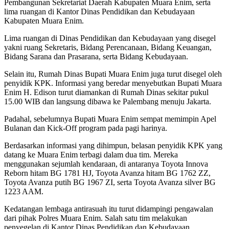
Pembangunan Sekretariat Daerah Kabupaten Muara Enim, serta
lima ruangan di Kantor Dinas Pendidikan dan Kebudayaan
Kabupaten Muara Enim.
Lima ruangan di Dinas Pendidikan dan Kebudayaan yang disegel
yakni ruang Sekretaris, Bidang Perencanaan, Bidang Keuangan,
Bidang Sarana dan Prasarana, serta Bidang Kebudayaan.
Selain itu, Rumah Dinas Bupati Muara Enim juga turut disegel oleh
penyidik KPK. Informasi yang beredar menyebutkan Bupati Muara
Enim H. Edison turut diamankan di Rumah Dinas sekitar pukul
15.00 WIB dan langsung dibawa ke Palembang menuju Jakarta.
Padahal, sebelumnya Bupati Muara Enim sempat memimpin Apel
Bulanan dan Kick-Off program pada pagi harinya.
Berdasarkan informasi yang dihimpun, belasan penyidik KPK yang
datang ke Muara Enim terbagi dalam dua tim. Mereka
menggunakan sejumlah kendaraan, di antaranya Toyota Innova
Reborn hitam BG 1781 HJ, Toyota Avanza hitam BG 1762 ZZ,
Toyota Avanza putih BG 1967 ZI, serta Toyota Avanza silver BG
1223 AAM.
Kedatangan lembaga antirasuah itu turut didampingi pengawalan
dari pihak Polres Muara Enim. Salah satu tim melakukan
penyegelan di Kantor Dinas Pendidikan dan Kebudayaan