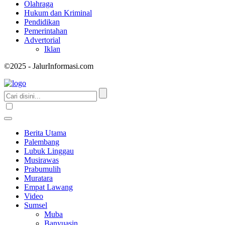
Olahraga
Hukum dan Kriminal
Pendidikan
Pemerintahan
Advertorial
Iklan
©2025 - JalurInformasi.com
Berita Utama
Palembang
Lubuk Linggau
Musirawas
Prabumulih
Muratara
Empat Lawang
Video
Sumsel
Muba
Banyuasin