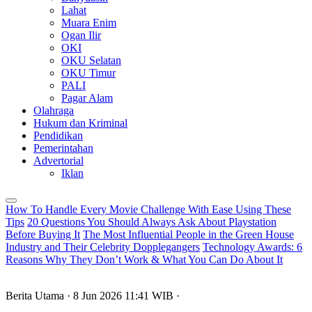
Lahat
Muara Enim
Ogan Ilir
OKI
OKU Selatan
OKU Timur
PALI
Pagar Alam
Olahraga
Hukum dan Kriminal
Pendidikan
Pemerintahan
Advertorial
Iklan
How To Handle Every Movie Challenge With Ease Using These
Tips
20 Questions You Should Always Ask About Playstation
Before Buying It
The Most Influential People in the Green House
Industry and Their Celebrity Dopplegangers
Technology Awards: 6
Reasons Why They Don’t Work & What You Can Do About It
Berita Utama
· 8 Jun 2026
11:41
WIB
·