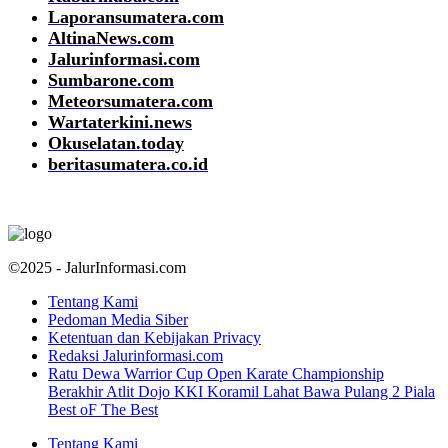
Laporansumatera.com
AltinaNews.com
Jalurinformasi.com
Sumbarone.com
Meteorsumatera.com
Wartaterkini.news
Okuselatan.today
beritasumatera.co.id
©2025 - JalurInformasi.com
Tentang Kami
Pedoman Media Siber
Ketentuan dan Kebijakan Privacy
Redaksi Jalurinformasi.com
Ratu Dewa Warrior Cup Open Karate Championship
Berakhir Atlit Dojo KKI Koramil Lahat Bawa Pulang 2 Piala
Best oF The Best
Tentang Kami