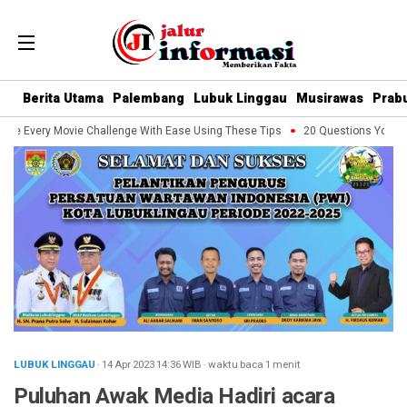
Berita Utama
Palembang
Lubuk Linggau
Musirawas
Prab
le Every Movie Challenge With Ease Using These Tips
20 Questions You Shou
LUBUK LINGGAU
· 14 Apr 2023
14:36
WIB
·
waktu baca 1 menit
Puluhan Awak Media Hadiri acara