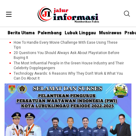
Berita Utama
Palembang
Lubuk Linggau
Musirawas
Prab
How To Handle Every Movie Challenge With Ease Using These
Tips
20 Questions You Should Always Ask About Playstation Before
Buying It
The Most Influential People in the Green House Industry and Their
Celebrity Dopplegangers
Technology Awards: 6 Reasons Why They Don’t Work & What You
Can Do About It