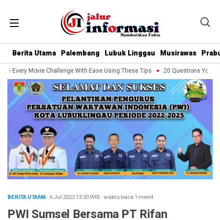
Berita Utama
Palembang
Lubuk Linggau
Musirawas
Prab
e Every Movie Challenge With Ease Using These Tips
20 Questions You Shou
BERITA UTAMA
· 6 Jul 2023
13:20
WIB
·
waktu baca 1 menit
PWI Sumsel Bersama PT Rifan