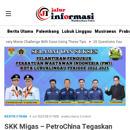
Berita Utama
Palembang
Lubuk Linggau
Musirawas
Prab
Every Movie Challenge With Ease Using These Tips
20 Questions You Should 
BERITA UTAMA
· 4 Jul 2023
08:57
WIB
·
waktu baca 2 menit
SKK Migas – PetroChina Tegaskan