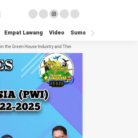
Empat Lawang
Video
Sumsel
Olahraga
Hu
reen House Industry and Their Celebrity Dopplegangers
Technology Aw