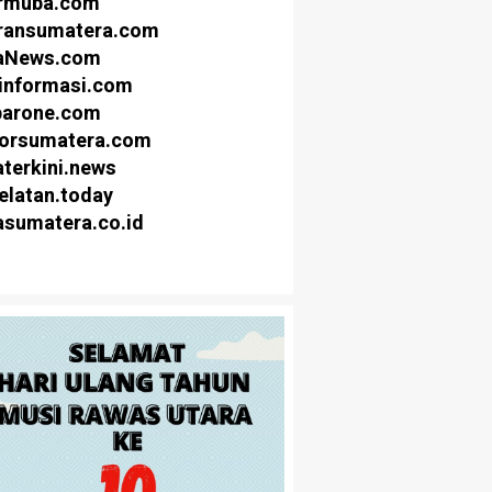
rmuba.com
ransumatera.com
naNews.com
rinformasi.com
arone.com
orsumatera.com
terkini.news
elatan.today
asumatera.co.id