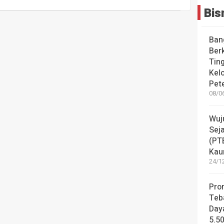
Bis
Ban
Ber
Tin
Kel
Pet
08/06
Wuj
Sej
(PT
Kau
24/12
Pro
Teb
Daya
5.5