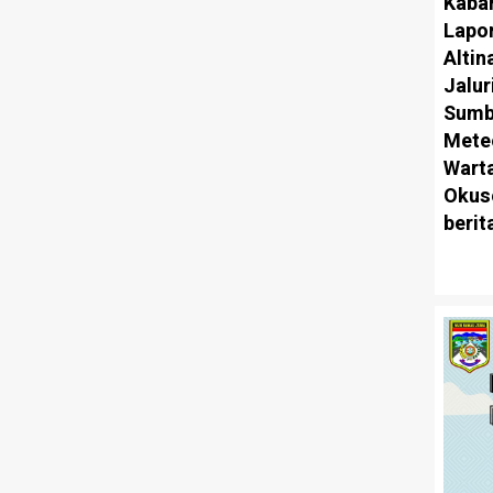
Kaba
Lapo
Alti
Jalu
Sumb
Mete
Warta
Okus
berit