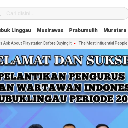
ubuk Linggau
Musirawas
Prabumulih
Muratara
t Playstation Before Buying It
The Most Influential People in the G