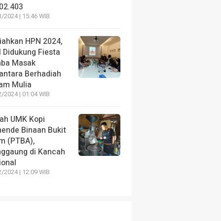
02.403
/2024 | 15:46 WIB
iahkan HPN 2024,
I Didukung Fiesta
ba Masak
antara Berhadiah
am Mulia
/2024 | 01:04 WIB
rah UMK Kopi
ende Binaan Bukit
m (PTBA),
ggaung di Kancah
ional
/2024 | 12:09 WIB