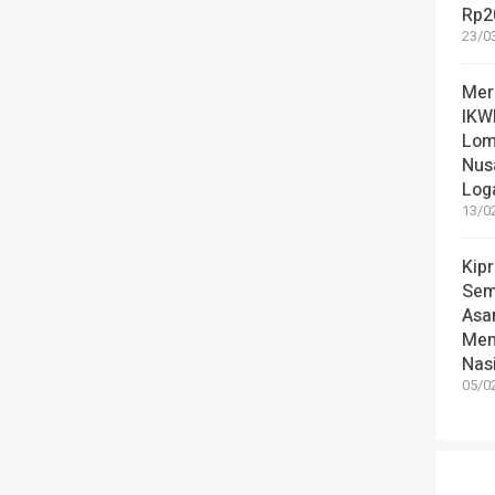
Rp2
23/03
Mer
IKW
Lom
Nus
Log
13/02
Kip
Sem
Asa
Men
Nas
05/02