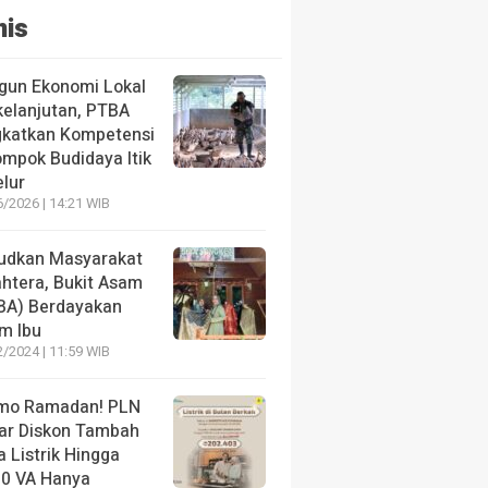
nis
gun Ekonomi Lokal
kelanjutan, PTBA
gkatkan Kompetensi
ompok Budidaya Itik
elur
/2026 | 14:21 WIB
udkan Masyarakat
ahtera, Bukit Asam
BA) Berdayakan
m Ibu
/2024 | 11:59 WIB
mo Ramadan! PLN
ar Diskon Tambah
 Listrik Hingga
00 VA Hanya