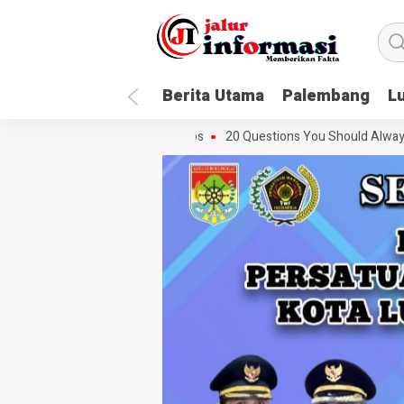
Berita Utama
Palembang
L
With Ease Using These Tips
20 Questions You Should Always Ask Abou