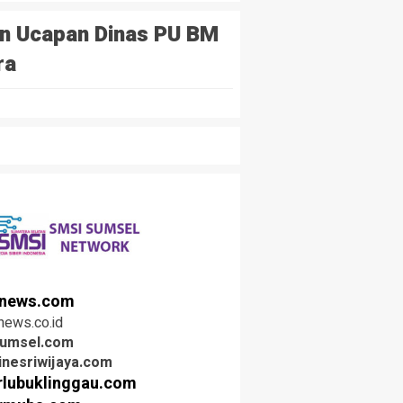
an Ucapan Dinas PU BM
ra
news.com
news.co.id
sumsel.com
inesriwijaya.com
rlubuklinggau.com