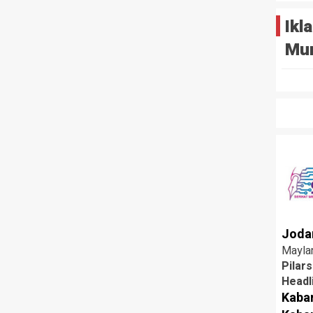
Ikl
Mu
Joda
Mayla
Pilar
Headl
Kaba