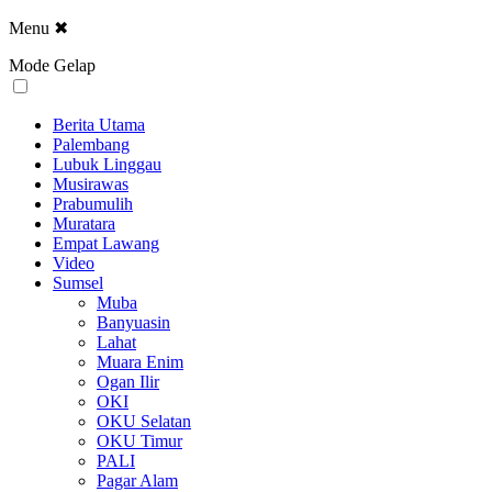
Menu
✖
Mode Gelap
Berita Utama
Palembang
Lubuk Linggau
Musirawas
Prabumulih
Muratara
Empat Lawang
Video
Sumsel
Muba
Banyuasin
Lahat
Muara Enim
Ogan Ilir
OKI
OKU Selatan
OKU Timur
PALI
Pagar Alam