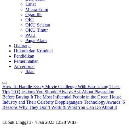
Lahat
Muara Enim
Ogan Ilir
OKI
OKU Selatan
OKU Timur
PALI
Pagar Alam
Olahraga
Hukum dan Kriminal
Pendidikan
Pemerintahan
Advertorial
Iklan
How To Handle Every Movie Challenge With Ease Using These
Tips
20 Questions You Should Always Ask About Playstation
Before Buying It
The Most Influential People in the Green House
Industry and Their Celebrity Dopplegangers
Technology Awards: 6
Reasons Why They Don’t Work & What You Can Do About It
Lubuk Linggau
· 4 Jan 2023
12:28
WIB
·