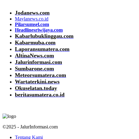
Jodanews.com
Maylanews.co.id
Pilarsumsel.com
Headlinesriwijaya.com
Kabarlubuklinggau.com
Kabarmuba.com
Laporansumatera.com
AltinaNews.com
Jalurinformasi.com
Sumbarone.com
Meteorsumatera.com
Wartaterkini.news
Okuselatan.today
beritasumatera.co.id
©2025 - JalurInformasi.com
Tentang Kami