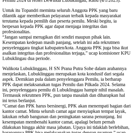
Pemilu 2024 di Hotel Dewinda Lubuklingau, Rabu (4/1/2023).
Untuk itu Topandri meminta seluruh Anggota PPK yang baru
dilantik agar memberikan pelayanan terbaik kepada masyarakat
terutama kepada pemilih dan peserta pemilu. Meski begitu, ia
berpesan kepada PPK agar dapat menjaga integritas dan
profesionalitas.
“Jangan sampai merugikan diri sendiri maupun pihak lain.
Kesempatan kedepan masih panjang, setelah ini ada rekrutmen
penyelenggara tingkat kabupaten/kota. Anggota PPK juga bisa ikut
asalkan integritas dan profesionalitas terjaga,” ucap komisioner KPU
Lubuklingau dua periode.
Walikota Lubuklinggau, H SN Prana Putra Sohe dalam arahannya
menjelaskan, Lubuklinggau merupakan kota kondusif dari segala
aspek. Demikian pula dalam penyelenggara Pemilu, ia berharap
PPK dapat melaksanakan tugas Pemilu dan Pilkada 2024. Selama
ini, penyelenggara pemilu di Lubuklinggau hampir nihil masalah.
Termasuk rekrutmen PPK, pun tanpa masalah dan diharapkan hal
ini terus berlanjut.
“Camat dan PPK harus bersinergi, PPK akan menempati bagian dari
kantor camat. Minta seluruh camat agar menyiapkan tempat layak,
lakukan rehab bangunan dan peningkatan sarana penunjang. Ini
kesempatan membenahi kantor camat, apalagi belum pernah
dilakukan hingga akhir masa jabatan. Upaya ini tidaklah berlebihan,
harapannya PPK bisa melaksanakan tugas dengan nyaman,” ucap