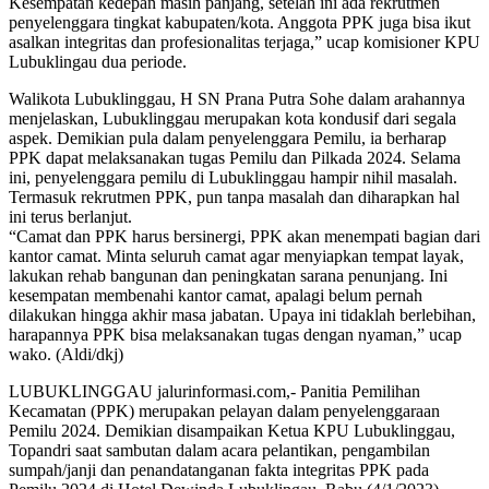
Kesempatan kedepan masih panjang, setelah ini ada rekrutmen
penyelenggara tingkat kabupaten/kota. Anggota PPK juga bisa ikut
asalkan integritas dan profesionalitas terjaga,” ucap komisioner KPU
Lubuklingau dua periode.
Walikota Lubuklinggau, H SN Prana Putra Sohe dalam arahannya
menjelaskan, Lubuklinggau merupakan kota kondusif dari segala
aspek. Demikian pula dalam penyelenggara Pemilu, ia berharap
PPK dapat melaksanakan tugas Pemilu dan Pilkada 2024. Selama
ini, penyelenggara pemilu di Lubuklinggau hampir nihil masalah.
Termasuk rekrutmen PPK, pun tanpa masalah dan diharapkan hal
ini terus berlanjut.
“Camat dan PPK harus bersinergi, PPK akan menempati bagian dari
kantor camat. Minta seluruh camat agar menyiapkan tempat layak,
lakukan rehab bangunan dan peningkatan sarana penunjang. Ini
kesempatan membenahi kantor camat, apalagi belum pernah
dilakukan hingga akhir masa jabatan. Upaya ini tidaklah berlebihan,
harapannya PPK bisa melaksanakan tugas dengan nyaman,” ucap
wako. (Aldi/dkj)
LUBUKLINGGAU jalurinformasi.com,- Panitia Pemilihan
Kecamatan (PPK) merupakan pelayan dalam penyelenggaraan
Pemilu 2024. Demikian disampaikan Ketua KPU Lubuklinggau,
Topandri saat sambutan dalam acara pelantikan, pengambilan
sumpah/janji dan penandatanganan fakta integritas PPK pada