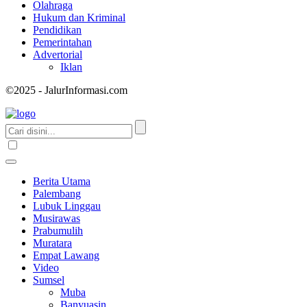
Olahraga
Hukum dan Kriminal
Pendidikan
Pemerintahan
Advertorial
Iklan
©2025 - JalurInformasi.com
Berita Utama
Palembang
Lubuk Linggau
Musirawas
Prabumulih
Muratara
Empat Lawang
Video
Sumsel
Muba
Banyuasin