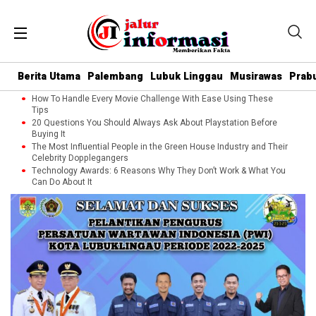
Berita Utama
Palembang
Lubuk Linggau
Musirawas
Prab
How To Handle Every Movie Challenge With Ease Using These
Tips
20 Questions You Should Always Ask About Playstation Before
Buying It
The Most Influential People in the Green House Industry and Their
Celebrity Dopplegangers
Technology Awards: 6 Reasons Why They Don’t Work & What You
Can Do About It