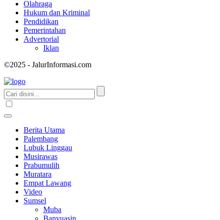
Olahraga
Hukum dan Kriminal
Pendidikan
Pemerintahan
Advertorial
Iklan
©2025 - JalurInformasi.com
Berita Utama
Palembang
Lubuk Linggau
Musirawas
Prabumulih
Muratara
Empat Lawang
Video
Sumsel
Muba
Banyuasin