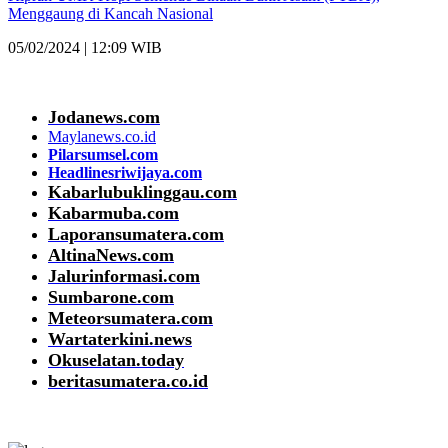
Menggaung di Kancah Nasional
05/02/2024 | 12:09 WIB
Jodanews.com
Maylanews.co.id
Pilarsumsel.com
Headlinesriwijaya.com
Kabarlubuklinggau.com
Kabarmuba.com
Laporansumatera.com
AltinaNews.com
Jalurinformasi.com
Sumbarone.com
Meteorsumatera.com
Wartaterkini.news
Okuselatan.today
beritasumatera.co.id