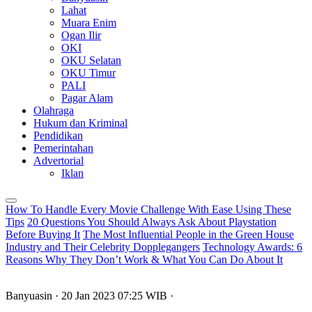
Lahat
Muara Enim
Ogan Ilir
OKI
OKU Selatan
OKU Timur
PALI
Pagar Alam
Olahraga
Hukum dan Kriminal
Pendidikan
Pemerintahan
Advertorial
Iklan
How To Handle Every Movie Challenge With Ease Using These
Tips
20 Questions You Should Always Ask About Playstation
Before Buying It
The Most Influential People in the Green House
Industry and Their Celebrity Dopplegangers
Technology Awards: 6
Reasons Why They Don’t Work & What You Can Do About It
Banyuasin
· 20 Jan 2023
07:25
WIB
·