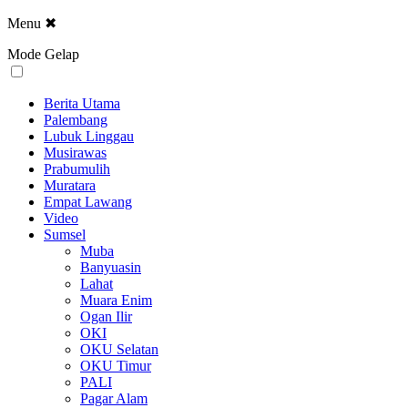
Menu
✖
Mode Gelap
Berita Utama
Palembang
Lubuk Linggau
Musirawas
Prabumulih
Muratara
Empat Lawang
Video
Sumsel
Muba
Banyuasin
Lahat
Muara Enim
Ogan Ilir
OKI
OKU Selatan
OKU Timur
PALI
Pagar Alam