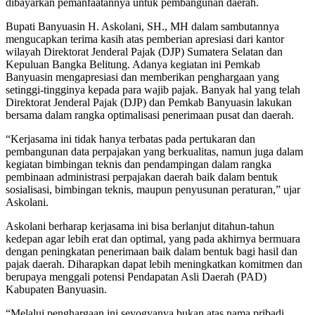
dibayarkan pemanfaatannya untuk pembangunan daerah.
Bupati Banyuasin H. Askolani, SH., MH dalam sambutannya
mengucapkan terima kasih atas pemberian apresiasi dari kantor
wilayah Direktorat Jenderal Pajak (DJP) Sumatera Selatan dan
Kepuluan Bangka Belitung. Adanya kegiatan ini Pemkab
Banyuasin mengapresiasi dan memberikan penghargaan yang
setinggi-tingginya kepada para wajib pajak. Banyak hal yang telah
Direktorat Jenderal Pajak (DJP) dan Pemkab Banyuasin lakukan
bersama dalam rangka optimalisasi penerimaan pusat dan daerah.
“Kerjasama ini tidak hanya terbatas pada pertukaran dan
pembangunan data perpajakan yang berkualitas, namun juga dalam
kegiatan bimbingan teknis dan pendampingan dalam rangka
pembinaan administrasi perpajakan daerah baik dalam bentuk
sosialisasi, bimbingan teknis, maupun penyusunan peraturan,” ujar
Askolani.
Askolani berharap kerjasama ini bisa berlanjut ditahun-tahun
kedepan agar lebih erat dan optimal, yang pada akhirnya bermuara
dengan peningkatan penerimaan baik dalam bentuk bagi hasil dan
pajak daerah. Diharapkan dapat lebih meningkatkan komitmen dan
berupaya menggali potensi Pendapatan Asli Daerah (PAD)
Kabupaten Banyuasin.
“Melalui penghargaan ini seyogyanya bukan atas nama pribadi