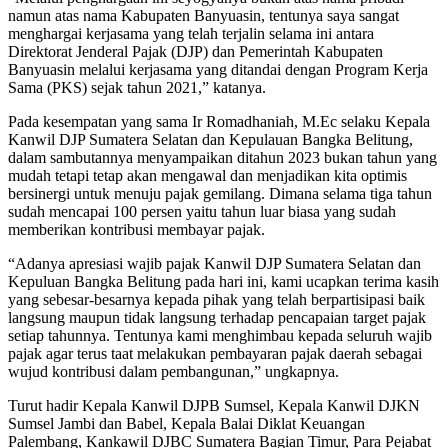
namun atas nama Kabupaten Banyuasin, tentunya saya sangat
menghargai kerjasama yang telah terjalin selama ini antara
Direktorat Jenderal Pajak (DJP) dan Pemerintah Kabupaten
Banyuasin melalui kerjasama yang ditandai dengan Program Kerja
Sama (PKS) sejak tahun 2021,” katanya.
Pada kesempatan yang sama Ir Romadhaniah, M.Ec selaku Kepala
Kanwil DJP Sumatera Selatan dan Kepulauan Bangka Belitung,
dalam sambutannya menyampaikan ditahun 2023 bukan tahun yang
mudah tetapi tetap akan mengawal dan menjadikan kita optimis
bersinergi untuk menuju pajak gemilang. Dimana selama tiga tahun
sudah mencapai 100 persen yaitu tahun luar biasa yang sudah
memberikan kontribusi membayar pajak.
“Adanya apresiasi wajib pajak Kanwil DJP Sumatera Selatan dan
Kepuluan Bangka Belitung pada hari ini, kami ucapkan terima kasih
yang sebesar-besarnya kepada pihak yang telah berpartisipasi baik
langsung maupun tidak langsung terhadap pencapaian target pajak
setiap tahunnya. Tentunya kami menghimbau kepada seluruh wajib
pajak agar terus taat melakukan pembayaran pajak daerah sebagai
wujud kontribusi dalam pembangunan,” ungkapnya.
Turut hadir Kepala Kanwil DJPB Sumsel, Kepala Kanwil DJKN
Sumsel Jambi dan Babel, Kepala Balai Diklat Keuangan
Palembang, Kankawil DJBC Sumatera Bagian Timur, Para Pejabat