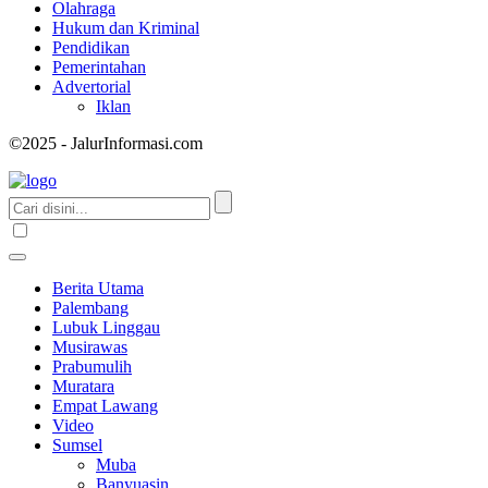
Olahraga
Hukum dan Kriminal
Pendidikan
Pemerintahan
Advertorial
Iklan
©2025 - JalurInformasi.com
Berita Utama
Palembang
Lubuk Linggau
Musirawas
Prabumulih
Muratara
Empat Lawang
Video
Sumsel
Muba
Banyuasin