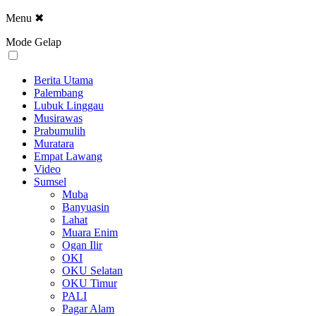
Menu
✖
Mode Gelap
Berita Utama
Palembang
Lubuk Linggau
Musirawas
Prabumulih
Muratara
Empat Lawang
Video
Sumsel
Muba
Banyuasin
Lahat
Muara Enim
Ogan Ilir
OKI
OKU Selatan
OKU Timur
PALI
Pagar Alam