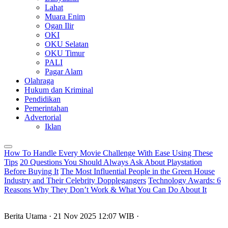
Lahat
Muara Enim
Ogan Ilir
OKI
OKU Selatan
OKU Timur
PALI
Pagar Alam
Olahraga
Hukum dan Kriminal
Pendidikan
Pemerintahan
Advertorial
Iklan
How To Handle Every Movie Challenge With Ease Using These
Tips
20 Questions You Should Always Ask About Playstation
Before Buying It
The Most Influential People in the Green House
Industry and Their Celebrity Dopplegangers
Technology Awards: 6
Reasons Why They Don’t Work & What You Can Do About It
Berita Utama
· 21 Nov 2025
12:07
WIB
·