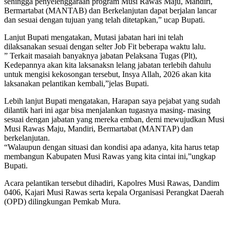
sehingga penyelenggaraan program Musi Rawas Maju, Mandiri,
Bermartabat (MANTAB) dan Berkelanjutan dapat berjalan lancar
dan sesuai dengan tujuan yang telah ditetapkan,” ucap Bupati.
Lanjut Bupati mengatakan, Mutasi jabatan hari ini telah
dilaksanakan sesuai dengan selter Job Fit beberapa waktu lalu.
” Terkait masaiah banyaknya jabatan Pelaksana Tugas (Plt),
Kedepannya akan kita laksanaksn lelang jabatan terlebih dahulu
untuk mengisi kekosongan tersebut, Insya Allah, 2026 akan kita
laksanakan pelantikan kembali,”jelas Bupati.
Lebih lanjut Bupati mengatakan, Harapan saya pejabat yang sudah
dilantik hari ini agar bisa menjalankan tugasnya masing- masing
sesuai dengan jabatan yang mereka emban, demi mewujudkan Musi
Musi Rawas Maju, Mandiri, Bermartabat (MANTAP) dan
berkelanjutan.
“Walaupun dengan situasi dan kondisi apa adanya, kita harus tetap
membangun Kabupaten Musi Rawas yang kita cintai ini,”ungkap
Bupati.
Acara pelantikan tersebut dihadiri, Kapolres Musi Rawas, Dandim
0406, Kajari Musi Rawas serta kepala Organisasi Perangkat Daerah
(OPD) dilingkungan Pemkab Mura.