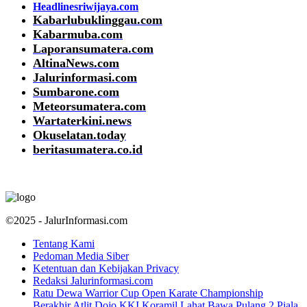
Headlinesriwijaya.com
Kabarlubuklinggau.com
Kabarmuba.com
Laporansumatera.com
AltinaNews.com
Jalurinformasi.com
Sumbarone.com
Meteorsumatera.com
Wartaterkini.news
Okuselatan.today
beritasumatera.co.id
©2025 - JalurInformasi.com
Tentang Kami
Pedoman Media Siber
Ketentuan dan Kebijakan Privacy
Redaksi Jalurinformasi.com
Ratu Dewa Warrior Cup Open Karate Championship
Berakhir Atlit Dojo KKI Koramil Lahat Bawa Pulang 2 Piala