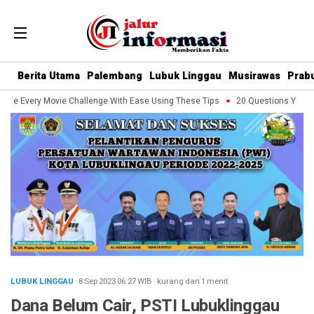
Berita Utama
Palembang
Lubuk Linggau
Musirawas
Prab
le Every Movie Challenge With Ease Using These Tips
20 Questions You Shou
LUBUK LINGGAU
· 8 Sep 2023
06:27
WIB
·
kurang dari 1 menit
Dana Belum Cair, PSTI Lubuklinggau