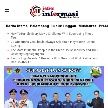
Berita Utama
Palembang
Lubuk Linggau
Musirawas
Prab
How To Handle Every Movie Challenge With Ease Using These
Tips
20 Questions You Should Always Ask About Playstation Before
Buying It
The Most Influential People in the Green House Industry and Their
Celebrity Dopplegangers
Technology Awards: 6 Reasons Why They Don’t Work & What You
Can Do About It