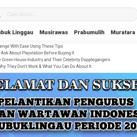
ubuk Linggau
Musirawas
Prabumulih
Muratara
enge With Ease Using These Tips
Ask About Playstation Before Buying It
he Green House Industry and Their Celebrity Dopplegangers
hy They Don’t Work & What You Can Do About It