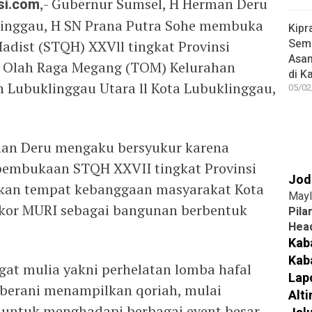
si.com
,- Gubernur Sumsel, H Herman Deru
linggau, H SN Prana Putra Sohe membuka
Kipr
Seme
Hadist (STQH) XXVll tingkat Provinsi
Asa
 Olah Raga Megang (TOM) Kelurahan
di K
Lubuklinggau Utara ll Kota Lubuklinggau,
05/02
an Deru mengaku bersyukur karena
 pembukaan STQH XXVII tingkat Provinsi
Jod
kan tempat kebanggaan masyarakat Kota
Mayl
kor MURI sebagai bangunan berbentuk
Pila
Head
Kab
Kab
ngat mulia yakni perhelatan lomba hafal
Lap
s berani menampilkan qoriah, mulai
Alt
r untuk menghadapi berbagai event besar