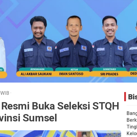
WIB
·
Bi
 Resmi Buka Seleksi STQH
Bang
vinsi Sumsel
Berk
Ting
Kelo