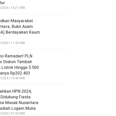
lur
/2026 | 14:21 WIB
dkan Masyarakat
htera, Bukit Asam
BA) Berdayakan Kaum
/2024 | 11:59 WIB
mo Ramadan! PLN
r Diskon Tambah
 Listrik Hingga 5.500
anya Rp202.403
/2024 | 15:46 WIB
ahkan HPN 2024,
 Didukung Fiesta
ba Masak Nusantara
adiah Logam Mulia
/2024 | 01:04 WIB