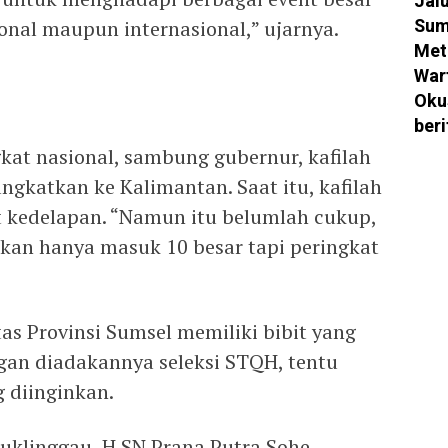
Jal
Sum
ional maupun internasional,” ujarnya.
Met
War
Oku
ber
at nasional, sambung gubernur, kafilah
ngkatkan ke Kalimantan. Saat itu, kafilah
 kedelapan. “Namun itu belumlah cukup,
ukan hanya masuk 10 besar tapi peringkat
as Provinsi Sumsel memiliki bibit yang
gan diadakannya seleksi STQH, tentu
 diinginkan.
buklinggau, H SN Prana Putra Sohe