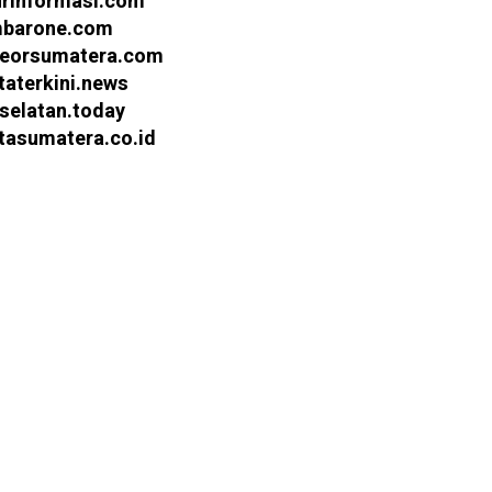
urinformasi.com
barone.com
eorsumatera.com
taterkini.news
selatan.today
itasumatera.co.id