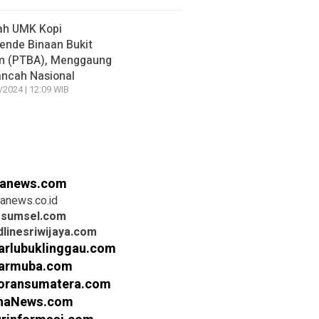
ah UMK Kopi
nde Binaan Bukit
m (PTBA), Menggaung
ancah Nasional
/2024 | 12:09 WIB
anews.com
anews.co.id
rsumsel.com
linesriwijaya.com
arlubuklinggau.com
armuba.com
oransumatera.com
inaNews.com