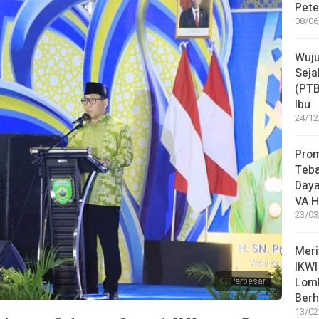
Pete
08/06
Wuju
Seja
(PT
Ibu
24/12
Pro
Teba
Daya
VA H
23/03
Meri
IKWI
Lom
Perbesar
Berh
13/02