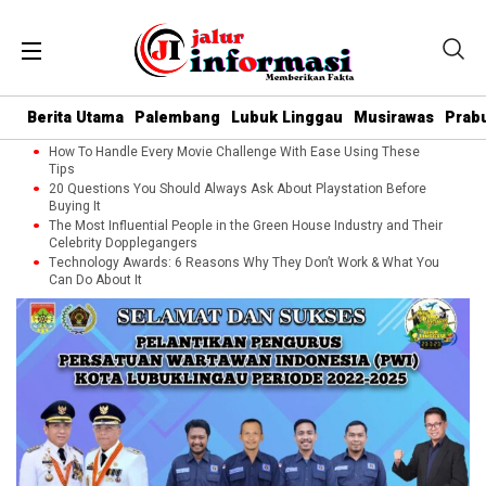
Berita Utama
Palembang
Lubuk Linggau
Musirawas
Prab
How To Handle Every Movie Challenge With Ease Using These
Tips
20 Questions You Should Always Ask About Playstation Before
Buying It
The Most Influential People in the Green House Industry and Their
Celebrity Dopplegangers
Technology Awards: 6 Reasons Why They Don’t Work & What You
Can Do About It