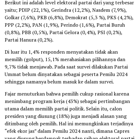
Berikut ini adalah level elektoral partai dari yang terbesar
yaitu; PDIP (22,1%), Gerindra (12,2%), Nasdem (7,9%),
Golkar (7,6%), PKB (6,8%), Demokrat (5,3 %), PKS (4,2%),
PPP (2,2%), PAN (1,9%), Perindo (1,6%), Partai Buruh
(0,8%), PBB (0,5%), Partai Gelora (0,4%), PSI (0,2%),
Partai Hanura (0,2%).
Di luar itu 1,4% responden menyatakan tidak akan
memilih (golput), 15,1% merahasiakan pilihannya dan
9,7% tidak menjawab. Pada saat survei dilakukan Partai
Ummat belum dinyatakan sebagai peserta Pemilu 2024
sehingga namanya belum masuk ke dalam survei.
Fajar menuturkan bahwa pemilih cukup rasional karena
menimbang program kerja (43%) sebagai pertimbangan
utama dalam memilih partai politik. Selain itu, calon
presiden yang diusung (18%) juga menjadi alasan yang
ditimbang oleh pemilih. Hal ini memungkinkan terjadinya
“efek ekor jas” dalam Pemilu 2024 nanti, dimana Capres
yang diusung berdampak terhadap raihan elektoral partai