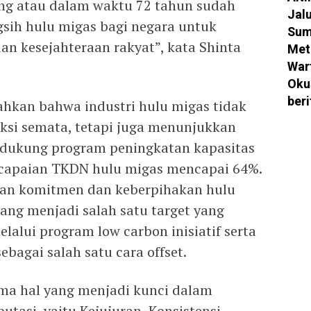
ang atau dalam waktu 72 tahun sudah
Jal
gsih hulu migas bagi negara untuk
Sum
 kesejahteraan rakyat”, kata Shinta
Met
War
Oku
ber
hkan bahwa industri hulu migas tidak
ksi semata, tetapi juga menunjukkan
dukung program peningkatan kapasitas
 capaian TKDN hulu migas mencapai 64%.
an komitmen dan keberpihakan hulu
ang menjadi salah satu target yang
lalui program low carbon inisiatif serta
agai salah satu cara offset.
ma hal yang menjadi kunci dalam
asi, yaitu Kejujuran, Konsistensi,