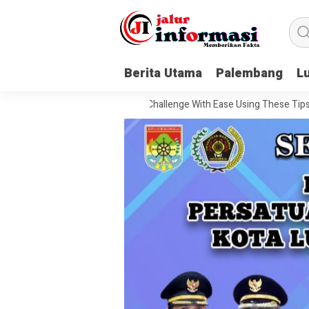
Berita Utama
Palembang
L
 To Handle Every Movie Challenge With Ease Using These Tips
20 Qu