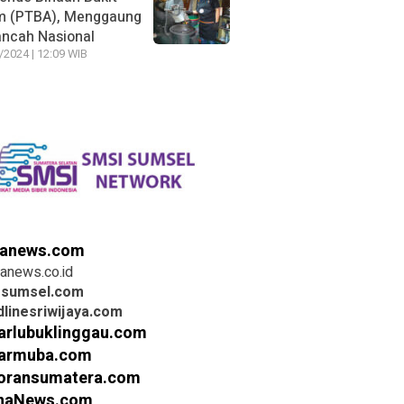
m (PTBA), Menggaung
ancah Nasional
/2024 | 12:09 WIB
anews.com
anews.co.id
rsumsel.com
linesriwijaya.com
arlubuklinggau.com
armuba.com
oransumatera.com
inaNews.com