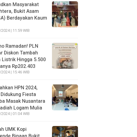
dkan Masyarakat
htera, Bukit Asam
BA) Berdayakan Kaum
/2024 | 11:59 WIB
mo Ramadan! PLN
r Diskon Tambah
 Listrik Hingga 5.500
anya Rp202.403
/2024 | 15:46 WIB
ahkan HPN 2024,
 Didukung Fiesta
ba Masak Nusantara
adiah Logam Mulia
/2024 | 01:04 WIB
ah UMK Kopi
nde Binaan Bukit