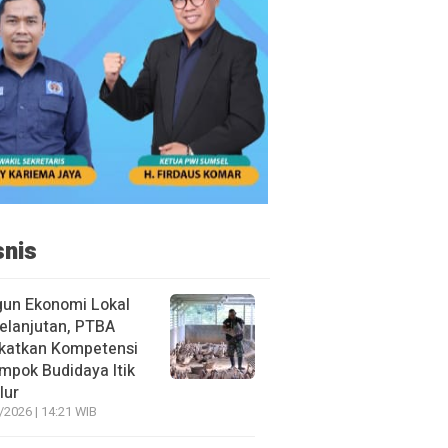
snis
un Ekonomi Lokal
elanjutan, PTBA
katkan Kompetensi
mpok Budidaya Itik
lur
/2026 | 14:21 WIB