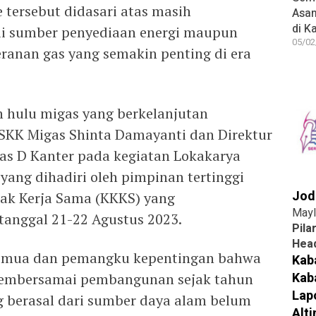
 tersebut didasari atas masih
Asa
di K
i sumber penyediaan energi maupun
05/02
eranan gas yang semakin penting di era
 hulu migas yang berkelanjutan
 SKK Migas Shinta Damayanti dan Direktur
as D Kanter pada kegiatan Lokakarya
ang dihadiri oleh pimpinan tertinggi
Jod
ak Kerja Sama (KKKS) yang
Mayl
tanggal 21-22 Agustus 2023.
Pila
Head
semua dan pemangku kepentingan bahwa
Kab
Kab
membersamai pembangunan sejak tahun
Lap
ng berasal dari sumber daya alam belum
Alt