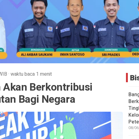
WIB
·
waktu baca 1 menit
Bi
 Akan Berkontribusi
Bang
utan Bagi Negara
Berk
Ting
Kelo
Pete
08/06