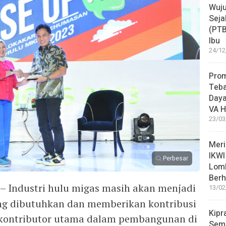
Wuju
Seja
(PT
Ibu
24/12
Pro
Teba
Daya
VA H
23/03
Meri
IKWI
Perbesar
Lom
Berh
– Industri hulu migas masih akan menjadi
13/02
yang dibutuhkan dan memberikan kontribusi
Kipr
u kontributor utama dalam pembangunan di
Seme