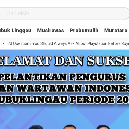
ubuk Linggau
Musirawas
Prabumulih
Muratara
estions You Should Always Ask About Playstation Before Buying It
T