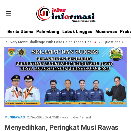
Berita Utama
Palembang
Lubuk Linggau
Musirawas
Prab
le Every Movie Challenge With Ease Using These Tips
20 Questions You Sho
MUSIRAWAS
· 23 Sep 2023
07:47
WIB
·
kurang dari 1 menit
Menyedihkan, Peringkat Musi Rawas