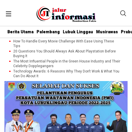
Berita Utama
Palembang
Lubuk Linggau
Musirawas
Prab
How To Handle Every Movie Challenge With Ease Using These
Tips
20 Questions You Should Always Ask About Playstation Before
Buying It
The Most Influential People in the Green House Industry and Their
Celebrity Dopplegangers
Technology Awards: 6 Reasons Why They Don’t Work & What You
Can Do About It