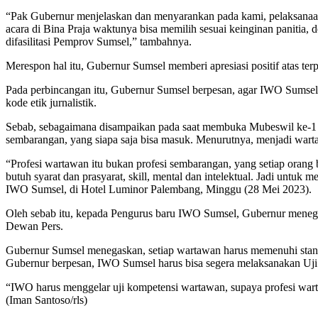
“Pak Gubernur menjelaskan dan menyarankan pada kami, pelaksanaan p
acara di Bina Praja waktunya bisa memilih sesuai keinginan panitia, 
difasilitasi Pemprov Sumsel,” tambahnya.
Merespon hal itu, Gubernur Sumsel memberi apresiasi positif atas te
Pada perbincangan itu, Gubernur Sumsel berpesan, agar IWO Sumsel 
kode etik jurnalistik.
Sebab, sebagaimana disampaikan pada saat membuka Mubeswil ke-1
sembarangan, yang siapa saja bisa masuk. Menurutnya, menjadi wartaw
“Profesi wartawan itu bukan profesi sembarangan, yang setiap orang b
butuh syarat dan prasyarat, skill, mental dan intelektual. Jadi un
IWO Sumsel, di Hotel Luminor Palembang, Minggu (28 Mei 2023).
Oleh sebab itu, kepada Pengurus baru IWO Sumsel, Gubernur menega
Dewan Pers.
Gubernur Sumsel menegaskan, setiap wartawan harus memenuhi standa
Gubernur berpesan, IWO Sumsel harus bisa segera melaksanakan U
“IWO harus menggelar uji kompetensi wartawan, supaya profesi warta
(Iman Santoso/rls)