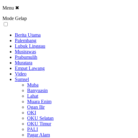
Menu
✖
Mode Gelap
Berita Utama
Palembang
Lubuk Linggau
Musirawas
Prabumulih
Muratara
Empat Lawang
Video
Sumsel
Muba
Banyuasin
Lahat
Muara Enim
Ogan Ilir
OKI
OKU Selatan
OKU Timur
PALI
Pagar Alam