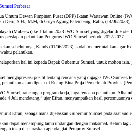
Perbesar
Ketua Umum Dewan Pimpinan Pusat (DPP) Ikatan Wartawan Online (IWO
man Deru, S.H., M.M, di Griya Agung Palembang, Rabu, (14/06/2023),
ilayah (Mubeswi) ke-1 tahun 2023 IWO Sumsel yang digelar di Hotel
us persiapan pelantikan Pengurus IWO Sumsel periode 2022-2027.
 pekan sebelumnya, Kamis (01/06/2023), sudah memerintahkan agar Ke
waktu pelantikan.
laporkan hal ini kepada Bapak Gubernur Sumsel, untuk mohon izin, j
sel mengapresiasi positif tentang rencana yang digagas IWO Sumsel, 
 pelantikan akan digelar di Ruang Bina Praja Pemerintah Provinsi (Pe
 Sumsel, rancangan program kerja, juga rencana pelantikan. Alhamdu
pada 4 Juli mendatang,” ujar Efran, menyampaikan hasil pertemuannya
nurut Efran, sebagaimana dijelaskan Gubernur Sumsel pada saat audiens
a akan dapat menampung tamu undangan dengan maksimal. Belum lagi, de
dengan tetap diselaraskan agenda giat Pemprov Sumsel.