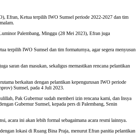
), Efran, Ketua terpilih IWO Sumsel periode 2022-2027 dan tim
 malam.
 Luminor Palembang, Minggu (28 Mei 2023), Efran juga
tua terpilih IWO Sumsel dan tim formaturnya, agar segera menyusun
uga saran dan masukan, sekaligus memastikan rencana pelantikan
terutama berkaitan dengan pelantikan kepengurusan IWO periode
mprov) Sumsel, pada 4 Juli 2023.
lillah, Pak Gubernur sudah memberi izin rencana kami, dan Insya
 dengan Gubernur Sumsel, kepada pers di Palembang, Senin
i, acara ini akan lebih formal sebagaimana acara resmi lainnya.
ngan lokasi di Ruang Bina Praja, menurut Efran panitia pelantikan