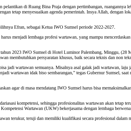
elantikan di Ruang Bina Praja dengan pertimbangan, ruangannya lebih 
dengan tetap menyesuaikan agenda pemerintah. Insya Allah, dengan lokas
rpilihnya Efran, sebagai Ketua IWO Sumsel periode 2022-2027.
harus menjadi lembaga profesi wartawan, yang mampu mencerdaskan war
 tahun 2023 IWO Sumsel di Hotel Luminor Palembang, Minggu, (28 M
an membutuhkan persyaratan khusus, baik secara teknis dan non teknis,
isa jadi wartawan semuanya. Misalnya asal galak jadi wartawan, laju j
tuk menjadi wartawan idak biso sembarangan,” tegas Gubernur Sumsel, 
skan agar di masa mendatang IWO Sumsel harus bisa memaksimalkan s
riasasi kompetensi, sehingga profesionalitas wartawan akan tetap te
ji Kompetensi Wartawan (UKW) bekerjasama dengan lembaga berwena
wan terukur, teruji dan memiliki kualifikasi secara profesional dala