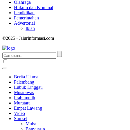
Olahraga
Hukum dan Kriminal
Pendidikan
Pemerintahan
Advertorial
Iklan
©2025 - JalurInformasi.com
Berita Utama
Palembang
Lubuk Linggau
Musirawas
Prabumulih
Muratara
Empat Lawang
Video
Sumsel
Muba
Banyuasin