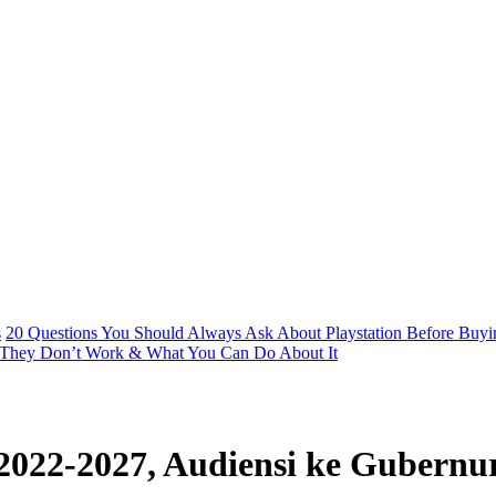
s
20 Questions You Should Always Ask About Playstation Before Buyin
They Don’t Work & What You Can Do About It
022-2027, Audiensi ke Gubernu