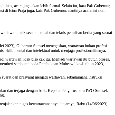
luas, acara juga akan lebih formal. Selain itu, kata Pak Gubernur,
i di Bina Praja juga, kata Pak Gubernur, nantinya acara ini akan
tawan, baik secara mental dan teknis penulisan berita yang sesuai
ei 2023), Gubernur Sumsel menegaskan, wartawan bukan profesi
 skill, mental dan intelektual untuk menjaga profesionalitasnya.
adi wartawan, idak biso cak itu. Menjadi wartawan itu butuh proses,
saat memberi sambutan pada Pembukaan Mubeswil ke-1 tahun 2023,
yarat dan prasyarat menjadi wartawan, sebagaimana instruksi
rukur dan terjaga dengan baik. Kepada Pengurus baru IWO Sumsel,
ng.
m menjalankan tugas kewartawanannya,” ujarnya, Rabu (14/06/2023).