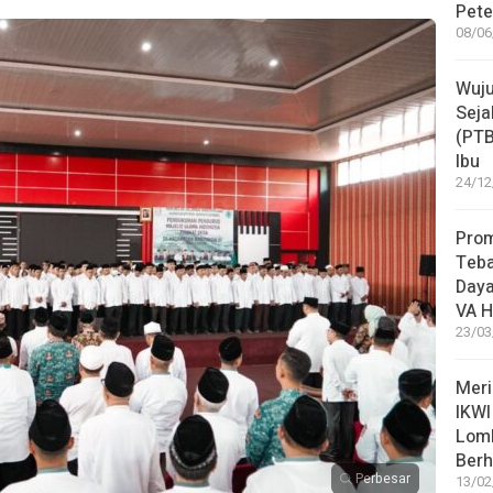
Pete
08/06
Wuju
Seja
(PT
Ibu
24/12
Pro
Teba
Daya
VA H
23/03
Meri
IKWI
Lom
Berh
Perbesar
13/02