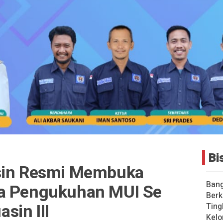
Bi
asin Resmi Membuka
Bang
ta Pengukuhan MUI Se
Berk
sin III
Ting
Kelo