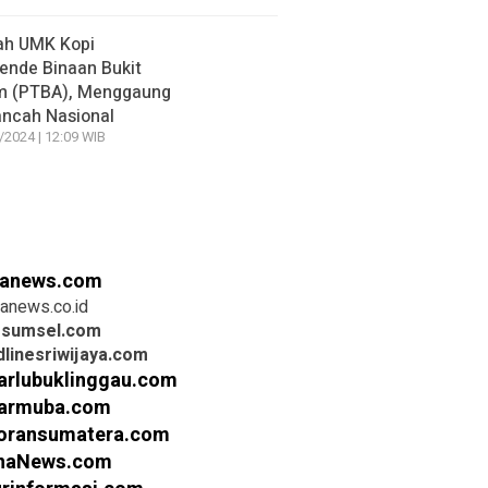
ah UMK Kopi
nde Binaan Bukit
m (PTBA), Menggaung
ancah Nasional
/2024 | 12:09 WIB
anews.com
anews.co.id
rsumsel.com
linesriwijaya.com
arlubuklinggau.com
armuba.com
oransumatera.com
inaNews.com