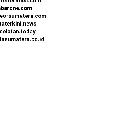
urinformasi.com
barone.com
eorsumatera.com
taterkini.news
selatan.today
itasumatera.co.id