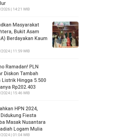
lur
/2026 | 14:21 WIB
dkan Masyarakat
htera, Bukit Asam
BA) Berdayakan Kaum
/2024 | 11:59 WIB
mo Ramadan! PLN
r Diskon Tambah
 Listrik Hingga 5.500
anya Rp202.403
/2024 | 15:46 WIB
ahkan HPN 2024,
 Didukung Fiesta
ba Masak Nusantara
adiah Logam Mulia
/2024 | 01:04 WIB