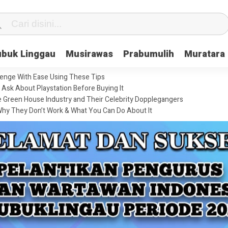
ubuk Linggau
Musirawas
Prabumulih
Muratara
enge With Ease Using These Tips
Ask About Playstation Before Buying It
he Green House Industry and Their Celebrity Dopplegangers
hy They Don’t Work & What You Can Do About It