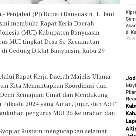
Kipr
m
,- Penjabat (Pj) Bupati Banyuasin H. Hani
Seme
resmi membuka Rapat Kerja Daerah
Asa
donesia (MUI) Kabupaten Banyuasin
di K
05/02
rus MUI tingkat Desa Se-Kecamatan
t di Gedung Diklat Banyuasin, Rabu 29
alui Rapat Kerja Daerah Majelis Ulama
Jod
sin Kita Memantapkan Koordinasi dan
Mayl
Pila
a Demi Kemajuan Umat dan Mendukung
Head
n Pilkada 2024 yang Aman, Jujur, dan Adil”
Kab
ngukuhan pengurus MUI 26 Kelurahan dan
Kab
Lap
Alt
i Syopiar Rustam mengucapkan selamat