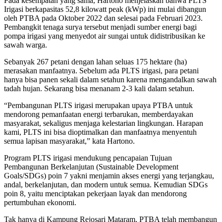
Pada kesempatan yang sama, Hartono menjelaskan bahwa PLTS
Irigasi berkapasitas 52,8 kilowatt peak (kWp) ini mulai dibangun
oleh PTBA pada Oktober 2022 dan selesai pada Februari 2023.
Pembangkit tenaga surya tersebut menjadi sumber energi bagi
pompa irigasi yang menyedot air sungai untuk didistribusikan ke
sawah warga.
Sebanyak 267 petani dengan lahan seluas 175 hektare (ha)
merasakan manfaatnya. Sebelum ada PLTS irigasi, para petani
hanya bisa panen sekali dalam setahun karena mengandalkan sawah
tadah hujan. Sekarang bisa menanam 2-3 kali dalam setahun.
“Pembangunan PLTS irigasi merupakan upaya PTBA untuk
mendorong pemanfaatan energi terbarukan, memberdayakan
masyarakat, sekaligus menjaga kelestarian lingkungan. Harapan
kami, PLTS ini bisa dioptimalkan dan manfaatnya menyentuh
semua lapisan masyarakat,” kata Hartono.
Program PLTS irigasi mendukung pencapaian Tujuan
Pembangunan Berkelanjutan (Sustainable Development
Goals/SDGs) poin 7 yakni menjamin akses energi yang terjangkau,
andal, berkelanjutan, dan modern untuk semua. Kemudian SDGs
poin 8, yaitu menciptakan pekerjaan layak dan mendorong
pertumbuhan ekonomi.
Tak hanya di Kampung Rejosari Mataram, PTBA telah membangun