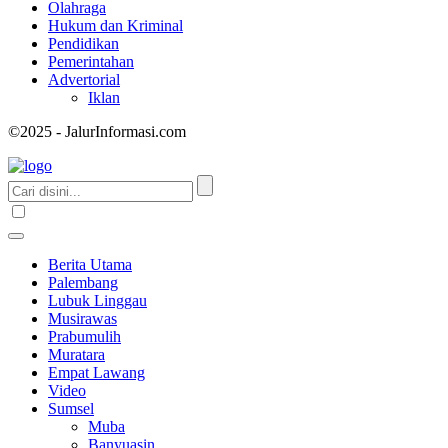
Olahraga
Hukum dan Kriminal
Pendidikan
Pemerintahan
Advertorial
Iklan
©2025 - JalurInformasi.com
Berita Utama
Palembang
Lubuk Linggau
Musirawas
Prabumulih
Muratara
Empat Lawang
Video
Sumsel
Muba
Banyuasin