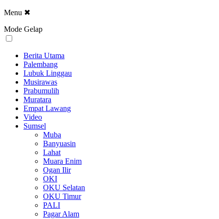
Menu
✖
Mode Gelap
Berita Utama
Palembang
Lubuk Linggau
Musirawas
Prabumulih
Muratara
Empat Lawang
Video
Sumsel
Muba
Banyuasin
Lahat
Muara Enim
Ogan Ilir
OKI
OKU Selatan
OKU Timur
PALI
Pagar Alam