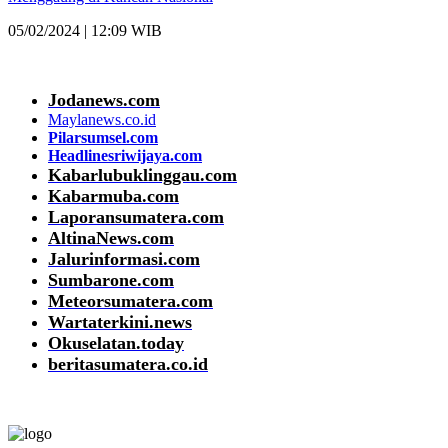
05/02/2024 | 12:09 WIB
Jodanews.com
Maylanews.co.id
Pilarsumsel.com
Headlinesriwijaya.com
Kabarlubuklinggau.com
Kabarmuba.com
Laporansumatera.com
AltinaNews.com
Jalurinformasi.com
Sumbarone.com
Meteorsumatera.com
Wartaterkini.news
Okuselatan.today
beritasumatera.co.id