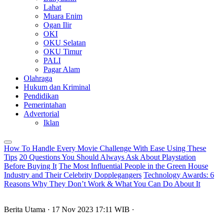
Lahat
Muara Enim
Ogan Ilir
OKI
OKU Selatan
OKU Timur
PALI
Pagar Alam
Olahraga
Hukum dan Kriminal
Pendidikan
Pemerintahan
Advertorial
Iklan
How To Handle Every Movie Challenge With Ease Using These
Tips
20 Questions You Should Always Ask About Playstation
Before Buying It
The Most Influential People in the Green House
Industry and Their Celebrity Dopplegangers
Technology Awards: 6
Reasons Why They Don’t Work & What You Can Do About It
Berita Utama
· 17 Nov 2023
17:11
WIB
·