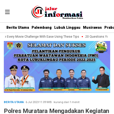
Berita Utama
Palembang
Lubuk Linggau
Musirawas
Prab
le Every Movie Challenge With Ease Using These Tips
20 Questions You Shou
BERITA UTAMA
· 6 Jul 2023
11:09
WIB
·
kurang dari 1 menit
Polres Muratara Mengadakan Kegiatan