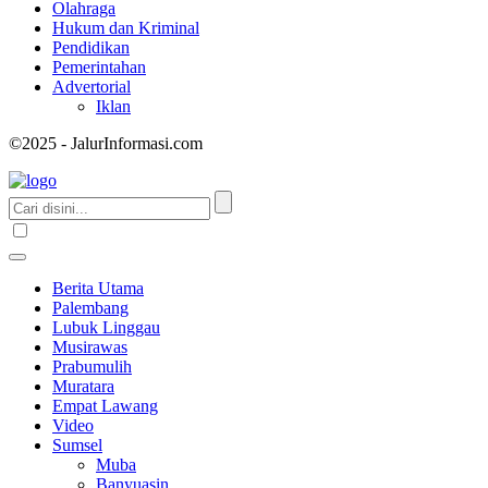
Olahraga
Hukum dan Kriminal
Pendidikan
Pemerintahan
Advertorial
Iklan
©2025 - JalurInformasi.com
Berita Utama
Palembang
Lubuk Linggau
Musirawas
Prabumulih
Muratara
Empat Lawang
Video
Sumsel
Muba
Banyuasin