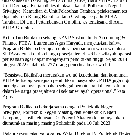
dilaksanakan di Gedung Serba Guna (GSG) Baru PTBA. Lalu di
Unit Dermaga Kertapati, tes dilaksanakan di Politeknik Negeri
Sriwijaya. Kemudian di Unit Pelabuhan Tarahan, pelaksanaan tes
dijalankan di Ruang Rapat Lantai 5 Gedung Terpadu PTBA
Tarahan. Di Unit Pertambangan Ombilin, tes terlaksana di Aula
PTBA Ombilin.
Ketua Tim Bidiksiba sekaligus AVP Sustainability Accounting &
Finance PTBA, Laurentius Agus Haryadi, menjelaskan bahwa
Program Bidiksiba bertujuan untuk membantu siswa-siswi lulusan
SLTA/sederajat dari keluarga prasejahtera di sekitar wilayah operasi
perusahaan agar dapat mengenyam pendidikan tinggi. Sejak 2014
hingga 2022 sudah ada 277 orang penerima beasiswa ini.
“Beasiswa Bidiksiba merupakan wujud kepedulian dan komitmen
PTBA terhadap kemajuan pendidikan masyarakat. PTBA juga ingin
menciptakan agen perubahan sebagai pemutus rantai kemiskinan
dalam keluarga prasejahtera di sekitar wilayah operasional,” kata
Agus.
Program Bidiksiba bekerja sama dengan Politeknik Negeri
Sriwijaya, Politeknik Negeri Malang, dan Politeknik Negeri
Lampung. Hasil kelulusan Tes Potensi Akademik nantinya akan
diumumkan masing-masing Politeknik pada 10 Juli 2023.
Dalam kesempatan yang sama, Wakil Direktur IV Politeknik Negeri