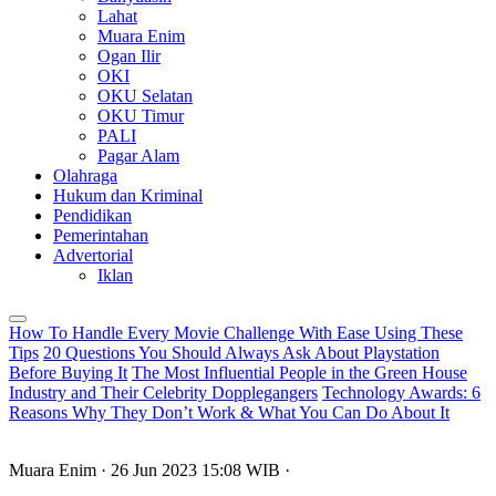
Lahat
Muara Enim
Ogan Ilir
OKI
OKU Selatan
OKU Timur
PALI
Pagar Alam
Olahraga
Hukum dan Kriminal
Pendidikan
Pemerintahan
Advertorial
Iklan
How To Handle Every Movie Challenge With Ease Using These
Tips
20 Questions You Should Always Ask About Playstation
Before Buying It
The Most Influential People in the Green House
Industry and Their Celebrity Dopplegangers
Technology Awards: 6
Reasons Why They Don’t Work & What You Can Do About It
Muara Enim
· 26 Jun 2023
15:08
WIB
·