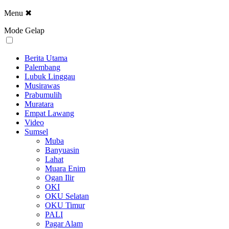
Menu
✖
Mode Gelap
Berita Utama
Palembang
Lubuk Linggau
Musirawas
Prabumulih
Muratara
Empat Lawang
Video
Sumsel
Muba
Banyuasin
Lahat
Muara Enim
Ogan Ilir
OKI
OKU Selatan
OKU Timur
PALI
Pagar Alam