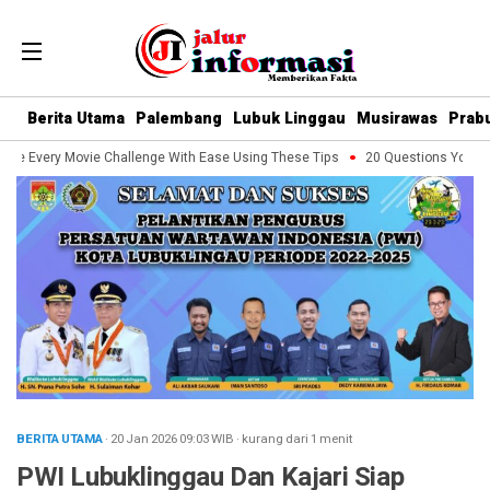
Berita Utama
Palembang
Lubuk Linggau
Musirawas
Prab
le Every Movie Challenge With Ease Using These Tips
20 Questions You Shou
BERITA UTAMA
· 20 Jan 2026
09:03
WIB
·
kurang dari 1 menit
PWI Lubuklinggau Dan Kajari Siap