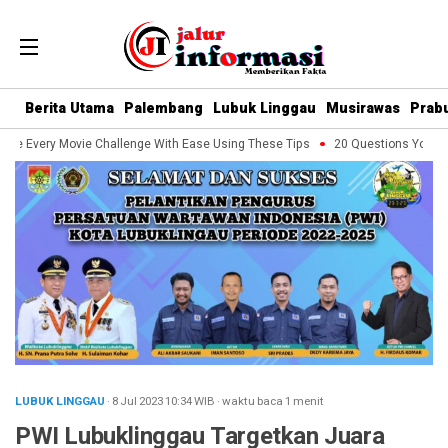
Berita Utama
Palembang
Lubuk Linggau
Musirawas
Prab
e Every Movie Challenge With Ease Using These Tips
20 Questions You Shou
LUBUK LINGGAU
· 8 Jul 2023
10:34
WIB
·
waktu baca 1 menit
PWI Lubuklinggau Targetkan Juara