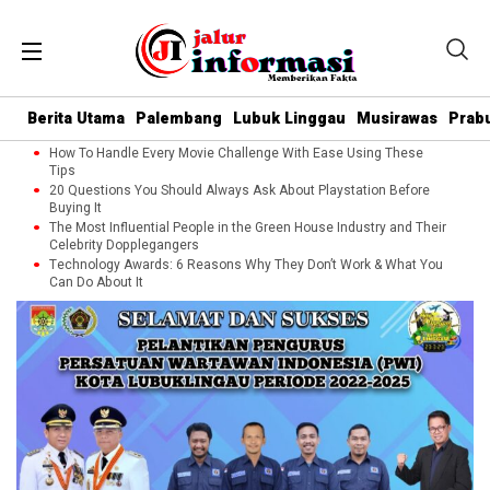
Berita Utama
Palembang
Lubuk Linggau
Musirawas
Prab
How To Handle Every Movie Challenge With Ease Using These
Tips
20 Questions You Should Always Ask About Playstation Before
Buying It
The Most Influential People in the Green House Industry and Their
Celebrity Dopplegangers
Technology Awards: 6 Reasons Why They Don’t Work & What You
Can Do About It