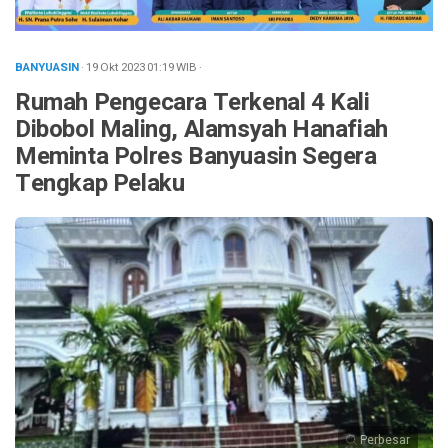
BANYUASIN
· 19 Okt 2023
01:19
WIB
·
Rumah Pengecara Terkenal 4 Kali
Dibobol Maling, Alamsyah Hanafiah
Meminta Polres Banyuasin Segera
Tengkap Pelaku
Perbesar