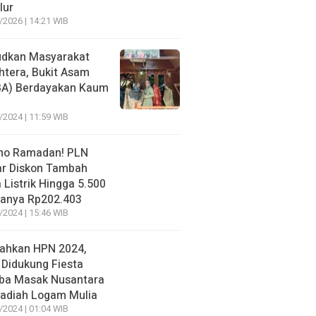
lur
/2026 | 14:21 WIB
dkan Masyarakat
htera, Bukit Asam
BA) Berdayakan Kaum
/2024 | 11:59 WIB
mo Ramadan! PLN
r Diskon Tambah
 Listrik Hingga 5.500
anya Rp202.403
/2024 | 15:46 WIB
ahkan HPN 2024,
 Didukung Fiesta
ba Masak Nusantara
adiah Logam Mulia
/2024 | 01:04 WIB