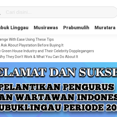
ubuk Linggau
Musirawas
Prabumulih
Muratara
enge With Ease Using These Tips
Ask About Playstation Before Buying It
he Green House Industry and Their Celebrity Dopplegangers
hy They Don’t Work & What You Can Do About It