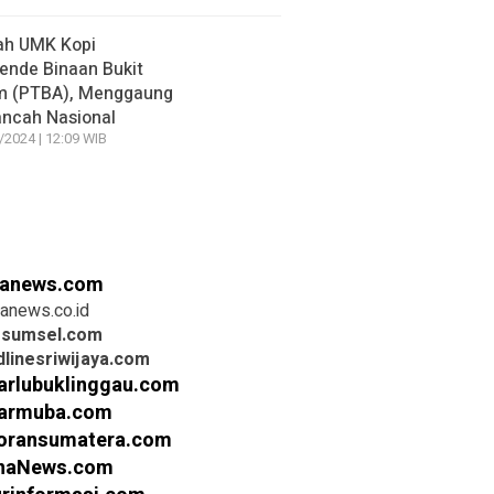
ah UMK Kopi
nde Binaan Bukit
m (PTBA), Menggaung
ancah Nasional
/2024 | 12:09 WIB
anews.com
anews.co.id
rsumsel.com
linesriwijaya.com
arlubuklinggau.com
armuba.com
oransumatera.com
inaNews.com