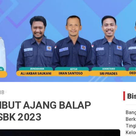
IB
·
Bi
MBUT AJANG BALAP
Bang
SBK 2023
Berk
Ting
Kelo