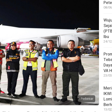
Pete
08/06
Wuju
Seja
(PT
Ibu
24/12
Pro
Teba
Daya
VA H
23/03
Meri
IKWI
Lom
Perbesar
Berh
13/02