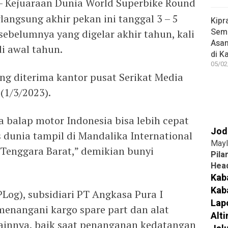
– Kejuaraan Dunia World Superbike Round
langsung akhir pekan ini tanggal 3 – 5
Kipr
Seme
ebelumnya yang digelar akhir tahun, kali
Asa
i awal tahun.
di K
05/02
ng diterima kantor pusat Serikat Media
(1/3/2023).
balap motor Indonesia bisa lebih cepat
Jod
dunia tampil di Mandalika International
Mayl
 Tenggara Barat,” demikian bunyi
Pila
Head
Kab
Kab
Log), subsidiari PT Angkasa Pura I
Lap
menangani kargo spare part dan alat
Alt
ainnya, baik saat penanganan kedatangan