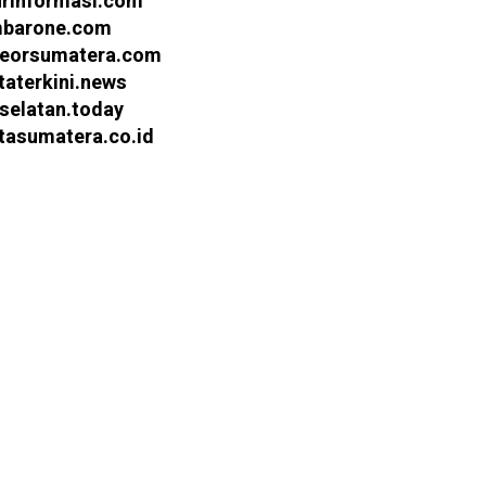
urinformasi.com
barone.com
eorsumatera.com
taterkini.news
selatan.today
itasumatera.co.id