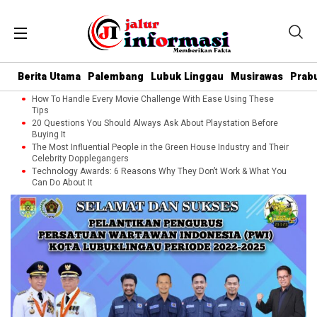
Berita Utama
Palembang
Lubuk Linggau
Musirawas
Prab
How To Handle Every Movie Challenge With Ease Using These
Tips
20 Questions You Should Always Ask About Playstation Before
Buying It
The Most Influential People in the Green House Industry and Their
Celebrity Dopplegangers
Technology Awards: 6 Reasons Why They Don’t Work & What You
Can Do About It