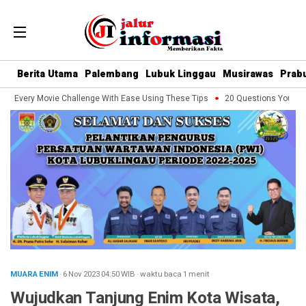
Berita Utama
Palembang
Lubuk Linggau
Musirawas
Prab
e Every Movie Challenge With Ease Using These Tips
20 Questions You Shoul
MUARA ENIM
· 6 Nov 2023
04:50
WIB
·
waktu baca 1 menit
Wujudkan Tanjung Enim Kota Wisata,