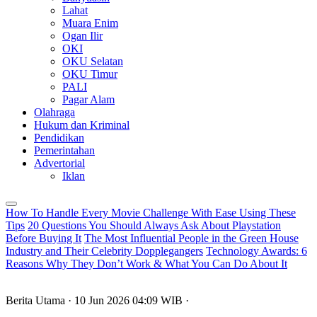
Lahat
Muara Enim
Ogan Ilir
OKI
OKU Selatan
OKU Timur
PALI
Pagar Alam
Olahraga
Hukum dan Kriminal
Pendidikan
Pemerintahan
Advertorial
Iklan
How To Handle Every Movie Challenge With Ease Using These
Tips
20 Questions You Should Always Ask About Playstation
Before Buying It
The Most Influential People in the Green House
Industry and Their Celebrity Dopplegangers
Technology Awards: 6
Reasons Why They Don’t Work & What You Can Do About It
Berita Utama
· 10 Jun 2026
04:09
WIB
·