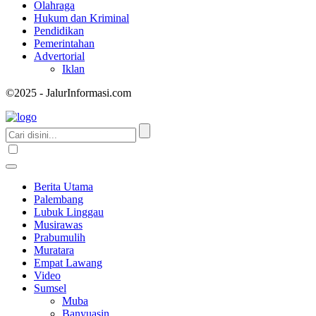
Olahraga
Hukum dan Kriminal
Pendidikan
Pemerintahan
Advertorial
Iklan
©2025 - JalurInformasi.com
Berita Utama
Palembang
Lubuk Linggau
Musirawas
Prabumulih
Muratara
Empat Lawang
Video
Sumsel
Muba
Banyuasin