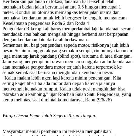
​Berdasarkan pantauan di lokasi, tanaman liar tersebut telah
memakan badan jalan bervariasi antara 0,5 hingga mencapai 1
meter. Kondisi ini otomatis memangkas lebar jalan utama dan
memaksa kendaraan untuk lebih bergeser ke tengah, mengancam
Keselamatan pengendara Roda 2 dan Roda 4
​Pengendara R kerap kali harus memperlambat laju kendaraan secara
mendadak atau bahkan mengalah hingga berhenti saat berpapasan
dengan kendaraan lain dari arah berlawanan.
​Sementara itu, bagi pengendara sepeda motor, risikonya jauh lebih
besar. Selain ruang gerak yang semakin sempit, rimbunnya tanaman
juga menutup jarak pandang (blind spot), terutama di area tikungan.
Jalur yang menyempit ini rawan memicu senggolan antar-kendaraan
atau memaksa pengendara motor terjatuh karena terperosok ke
semak-semak saat berusaha menghindari kendaraan besar.
​”Kalau malam lebih ngeri lagi karena minim penerangan. Kita
sering kaget tiba-tiba ada motor dari depan karena jalannya
menyempit kemakan rumput. Kalau tidak gesit menghindar, bisa
tabrakan adu kambing,” ujar Roichan Salah Satu Pengendara, yang
kerap melintas, saat dimintai komentarnya, Rabu (9/6/26)
Warga Desak Pemerintah Segera Turun Tangan.
Masyarakat menilai pembiaran ini terkesan mengabaikan