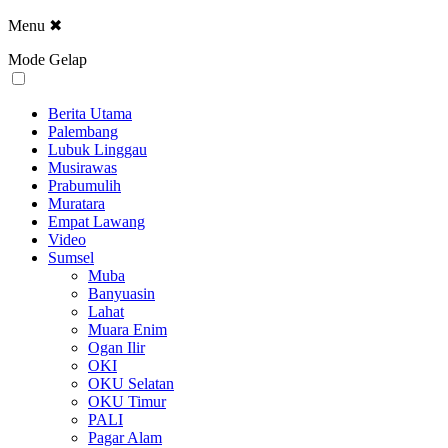
Menu
✖
Mode Gelap
Berita Utama
Palembang
Lubuk Linggau
Musirawas
Prabumulih
Muratara
Empat Lawang
Video
Sumsel
Muba
Banyuasin
Lahat
Muara Enim
Ogan Ilir
OKI
OKU Selatan
OKU Timur
PALI
Pagar Alam