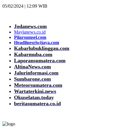
05/02/2024 | 12:09 WIB
Jodanews.com
Maylanews.co.id
Pilarsumsel.com
Headlinesriwijaya.com
Kabarlubuklinggau.com
Kabarmuba.com
Laporansumatera.com
AltinaNews.com
Jalurinformasi.com
Sumbarone.com
Meteorsumatera.com
Wartaterkini.news
Okuselatan.today
beritasumatera.co.id