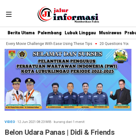
Berita Utama
Palembang
Lubuk Linggau
Musirawas
Prab
e Every Movie Challenge With Ease Using These Tips
20 Questions You Shoul
VIDEO
· 12 Jun 2021
08:23
WIB
·
kurang dari 1 menit
Belon Udara Panas | Didi & Friends