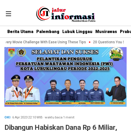
Berita Utama
Palembang
Lubuk Linggau
Musirawas
Prab
Every Movie Challenge With Ease Using These Tips
20 Questions You Should 
OKI
· 6 Apr 2023
22:10
WIB
·
waktu baca 1 menit
Dibangun Habiskan Dana Rp 6 Miliar,