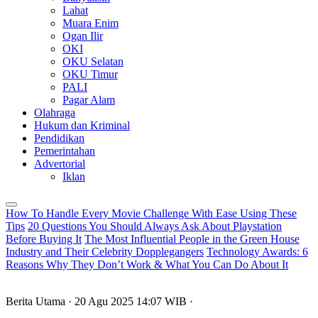
Lahat
Muara Enim
Ogan Ilir
OKI
OKU Selatan
OKU Timur
PALI
Pagar Alam
Olahraga
Hukum dan Kriminal
Pendidikan
Pemerintahan
Advertorial
Iklan
How To Handle Every Movie Challenge With Ease Using These
Tips
20 Questions You Should Always Ask About Playstation
Before Buying It
The Most Influential People in the Green House
Industry and Their Celebrity Dopplegangers
Technology Awards: 6
Reasons Why They Don’t Work & What You Can Do About It
Berita Utama
· 20 Agu 2025
14:07
WIB
·