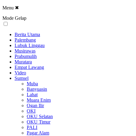
Menu
✖
Mode Gelap
Berita Utama
Palembang
Lubuk Linggau
Musirawas
Prabumulih
Muratara
Empat Lawang
Video
Sumsel
Muba
Banyuasin
Lahat
Muara Enim
Ogan Ilir
OKI
OKU Selatan
OKU Timur
PALI
Pagar Alam