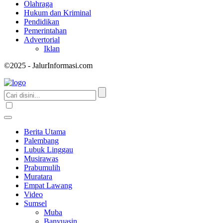
Olahraga
Hukum dan Kriminal
Pendidikan
Pemerintahan
Advertorial
Iklan
©2025 - JalurInformasi.com
Berita Utama
Palembang
Lubuk Linggau
Musirawas
Prabumulih
Muratara
Empat Lawang
Video
Sumsel
Muba
Banyuasin