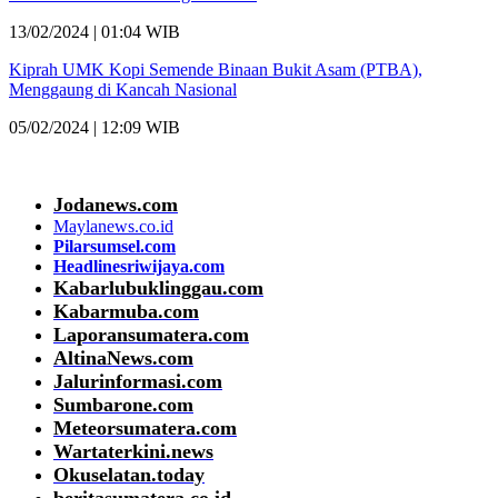
13/02/2024 | 01:04 WIB
Kiprah UMK Kopi Semende Binaan Bukit Asam (PTBA),
Menggaung di Kancah Nasional
05/02/2024 | 12:09 WIB
Jodanews.com
Maylanews.co.id
Pilarsumsel.com
Headlinesriwijaya.com
Kabarlubuklinggau.com
Kabarmuba.com
Laporansumatera.com
AltinaNews.com
Jalurinformasi.com
Sumbarone.com
Meteorsumatera.com
Wartaterkini.news
Okuselatan.today
beritasumatera.co.id