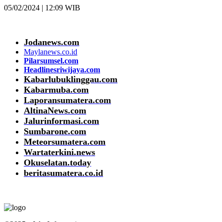
05/02/2024 | 12:09 WIB
Jodanews.com
Maylanews.co.id
Pilarsumsel.com
Headlinesriwijaya.com
Kabarlubuklinggau.com
Kabarmuba.com
Laporansumatera.com
AltinaNews.com
Jalurinformasi.com
Sumbarone.com
Meteorsumatera.com
Wartaterkini.news
Okuselatan.today
beritasumatera.co.id