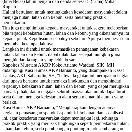
(lima Belas) tahun penjara dan denda sebesar 5 (Lima) Miliar
Rupiah.
Hal ini bertujuan untuk meningkatkan kesadaran masyarakat dalam
menjaga hutan, lahan dan kebun, serta melarang praktik
pembakaran.
Tim juga menghimbau kepada masyarakat untuk segera melaporkan
bila terjadi kebakaran hutan, lahan dan kebun, yang diketahuinya itu
kepada pihak Kepolisian secepatnya sebelum Apinya membesar dan
merambat ketempat lainnya.
Langkah ini diambil untuk memastikan penanganan kebakaran
hutan, lahan dan kebun, dapat dilakukan secepat mungkin guna
menghindari kerugian yang lebih besar.
Kapolres Muratara AKBP Koko Arianto Wardani, SIK, MH,
didampingi Kasi Humas AKP Baruanto, yang disampaikan Kasat
Lantas, AKP Saharudin, SH, “bahwa kegiatan ini merupakan bagian
dari upaya bersama untuk menjaga lingkungan dan menghindari
terjadinya kebakaran hutan, lahan dan kebun, yang dapat merugikan
banyak pihak, dan mengajak seluruh masyarakat untuk dapat turut
serta dalam menjaga kelestarian alam serta mematuhi aturan yang
berlaku.
Kasi Humas AKP Baruanto, “Mengharapkan dengan adanya
kegiatan pemasangan spanduk-spanduk himbauan dan sosialisasi
ini, agar kesadaran masyarakat dapat meningkat lagi, sehingga
praktik-praktik yang merusak lingkungan seperti pembakaran hutan,
lahan dan kebun, serta pembuangan puntung rokok sembarangan