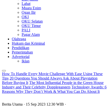
Lahat
Muara Enim
Ogan Ilir
OKI
OKU Selatan
OKU Timur
PALI
Pagar Alam
Olahraga
Hukum dan Kriminal
Pendidikan
Pemerintahan
Advertorial
Iklan
How To Handle Every Movie Challenge With Ease Using These
Tips
20 Questions You Should Always Ask About Playstation
Before Buying It
The Most Influential People in the Green House
Industry and Their Celebrity Dopplegangers
Technology Awards: 6
Reasons Why They Don’t Work & What You Can Do About It
Berita Utama
· 15 Sep 2023
12:30
WIB
·