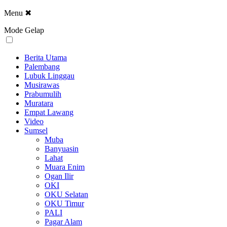
Menu
✖
Mode Gelap
Berita Utama
Palembang
Lubuk Linggau
Musirawas
Prabumulih
Muratara
Empat Lawang
Video
Sumsel
Muba
Banyuasin
Lahat
Muara Enim
Ogan Ilir
OKI
OKU Selatan
OKU Timur
PALI
Pagar Alam