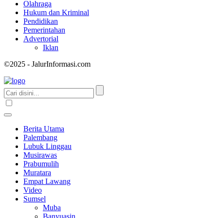
Olahraga
Hukum dan Kriminal
Pendidikan
Pemerintahan
Advertorial
Iklan
©2025 - JalurInformasi.com
Berita Utama
Palembang
Lubuk Linggau
Musirawas
Prabumulih
Muratara
Empat Lawang
Video
Sumsel
Muba
Banyuasin