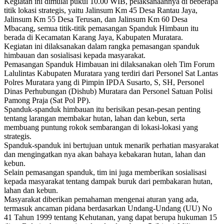
Kegiatan ini dimulai pukul 10.00 WIB, pelaksanaannya di beberapa
titik lokasi strategis, yaitu Jalinsum Km 45 Desa Rantau Jaya,
Jalinsum Km 55 Desa Terusan, dan Jalinsum Km 60 Desa
Mbacang, semua titik-titik pemasangan Spanduk Himbaun itu
berada di Kecamatan Karang Jaya, Kabupaten Muratara.
Kegiatan ini dilaksanakan dalam rangka pemasangan spanduk
himbauan dan sosialisasi kepada masyarakat.
Pemasangan Spanduk Himbauan ini dilaksanakan oleh Tim Forum
Lalulintas Kabupaten Muratara yang terdiri dari Personel Sat Lantas
Polres Muratara yang di Pimpin IPDA Susarto, S, SH, Personel
Dinas Perhubungan (Dishub) Muratara dan Personel Satuan Polisi
Pamong Praja (Sat Pol PP).
Spanduk-spanduk himbauan itu berisikan pesan-pesan penting
tentang larangan membakar hutan, lahan dan kebun, serta
membuang puntung rokok sembarangan di lokasi-lokasi yang
strategis.
Spanduk-spanduk ini bertujuan untuk menarik perhatian masyarakat
dan mengingatkan nya akan bahaya kebakaran hutan, lahan dan
kebun.
Selain pemasangan spanduk, tim ini juga memberikan sosialisasi
kepada masyarakat tentang dampak buruk dari pembakaran hutan,
lahan dan kebun.
Masyarakat diberikan pemahaman mengenai aturan yang ada,
termasuk ancaman pidana berdasarkan Undang-Undang (UU) No
41 Tahun 1999 tentang Kehutanan, yang dapat berupa hukuman 15