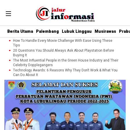
Berita Utama
Palembang
Lubuk Linggau
Musirawas
Prab
How To Handle Every Movie Challenge With Ease Using These
Tips
20 Questions You Should Always Ask About Playstation Before
Buying It
The Most Influential People in the Green House Industry and Their
Celebrity Dopplegangers
Technology Awards: 6 Reasons Why They Don’t Work & What You
Can Do About It