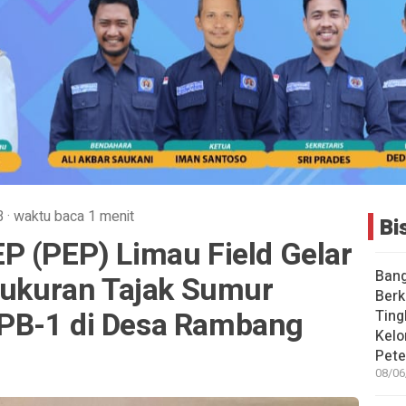
B
·
waktu baca 1 menit
Bi
P (PEP) Limau Field Gelar
Bang
Syukuran Tajak Sumur
Berk
PB-1 di Desa Rambang
Ting
Kelo
Pete
08/06