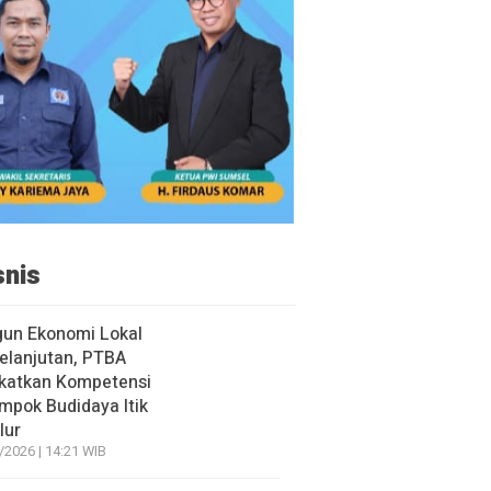
snis
un Ekonomi Lokal
elanjutan, PTBA
katkan Kompetensi
mpok Budidaya Itik
lur
/2026 | 14:21 WIB