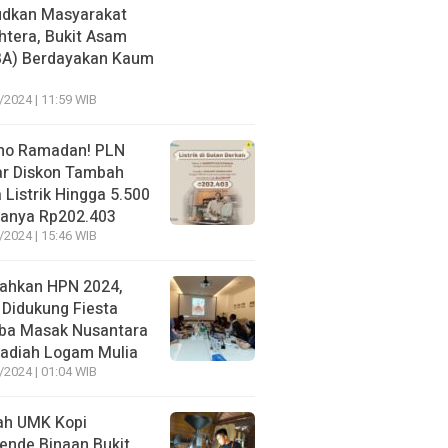
dkan Masyarakat
htera, Bukit Asam
BA) Berdayakan Kaum
/2024 | 11:59 WIB
mo Ramadan! PLN
r Diskon Tambah
 Listrik Hingga 5.500
anya Rp202.403
/2024 | 15:46 WIB
ahkan HPN 2024,
 Didukung Fiesta
ba Masak Nusantara
adiah Logam Mulia
/2024 | 01:04 WIB
ah UMK Kopi
nde Binaan Bukit