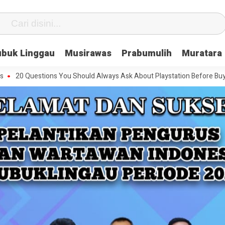
ubuk Linggau
Musirawas
Prabumulih
Muratara
uestions You Should Always Ask About Playstation Before Buying It
T