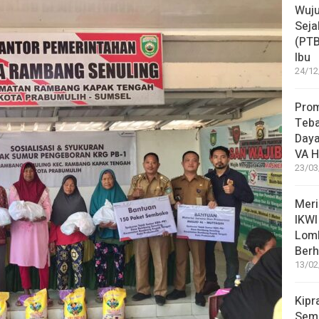
Wuju
Seja
(PT
Ibu
24/12
Pro
Teba
Daya
VA H
23/03
Meri
IKWI
Lom
Berh
13/02
Kipr
Seme