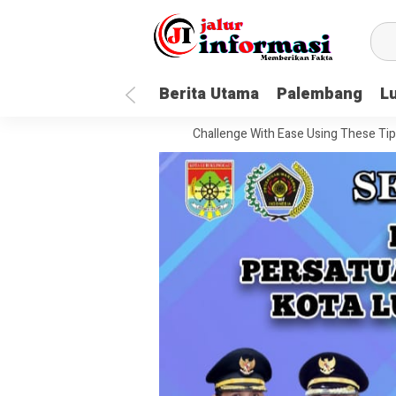
Berita Utama
Palembang
L
 To Handle Every Movie Challenge With Ease Using These Tips
20 Q