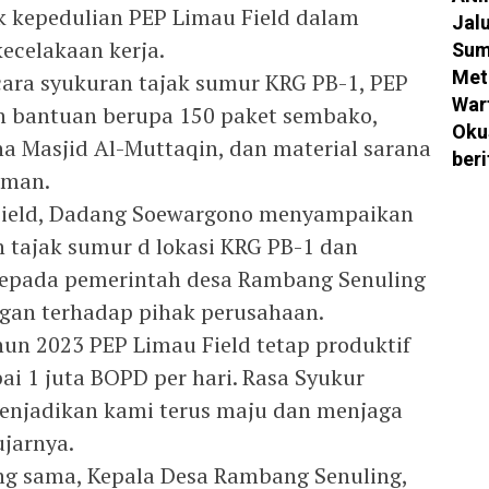
k kepedulian PEP Limau Field dalam
Jal
ecelakaan kerja.
Sum
Met
cara syukuran tajak sumur KRG PB-1, PEP
War
n bantuan berupa 150 paket sembako,
Oku
na Masjid Al-Muttaqin, dan material sarana
ber
Iman.
Field, Dadang Soewargono menyampaikan
n tajak sumur d lokasi KRG PB-1 dan
epada pemerintah desa Rambang Senuling
gan terhadap pihak perusahaan.
hun 2023 PEP Limau Field tetap produktif
 1 juta BOPD per hari. Rasa Syukur
 menjadikan kami terus maju dan menjaga
ujarnya.
g sama, Kepala Desa Rambang Senuling,