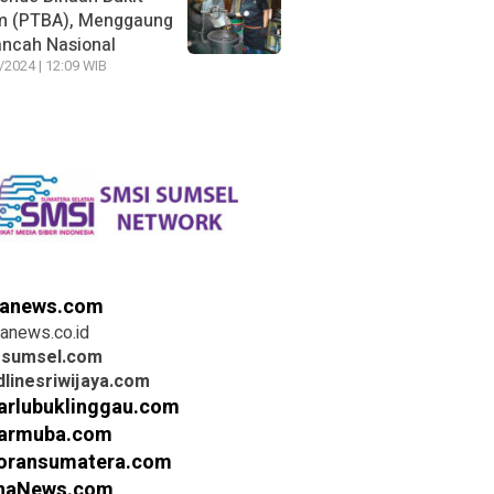
m (PTBA), Menggaung
ancah Nasional
/2024 | 12:09 WIB
anews.com
anews.co.id
rsumsel.com
linesriwijaya.com
arlubuklinggau.com
armuba.com
oransumatera.com
inaNews.com