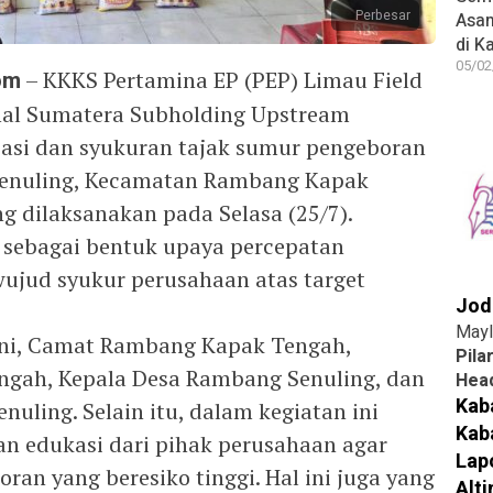
Perbesar
Asa
di K
05/02
om
– KKKS Pertamina EP (PEP) Limau Field
nal Sumatera Subholding Upstream
sasi dan syukuran tajak sumur pengeboran
Senuling, Kecamatan Rambang Kapak
g dilaksanakan pada Selasa (25/7).
n sebagai bentuk upaya percepatan
wujud syukur perusahaan atas target
Jod
Mayl
 ini, Camat Rambang Kapak Tengah,
Pila
gah, Kepala Desa Rambang Senuling, dan
Head
Kab
ling. Selain itu, dalam kegiatan ini
Kab
n edukasi dari pihak perusahaan agar
Lap
ran yang beresiko tinggi. Hal ini juga yang
Alt