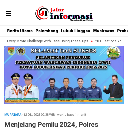
Berita Utama
Palembang
Lubuk Linggau
Musirawas
Prab
le Every Movie Challenge With Ease Using These Tips
20 Questions You Shou
MURATARA
· 12 Okt 2023
02:38
WIB
·
waktu baca 1 menit
Menjelang Pemilu 2024, Polres