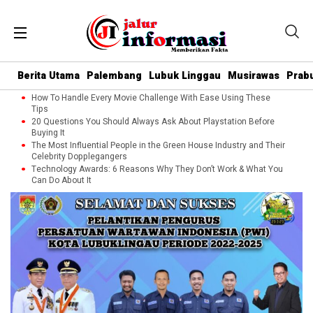
Berita Utama
Palembang
Lubuk Linggau
Musirawas
Prab
How To Handle Every Movie Challenge With Ease Using These
Tips
20 Questions You Should Always Ask About Playstation Before
Buying It
The Most Influential People in the Green House Industry and Their
Celebrity Dopplegangers
Technology Awards: 6 Reasons Why They Don’t Work & What You
Can Do About It