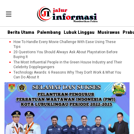
Berita Utama
Palembang
Lubuk Linggau
Musirawas
Prab
How To Handle Every Movie Challenge With Ease Using These
Tips
20 Questions You Should Always Ask About Playstation Before
Buying It
The Most Influential People in the Green House Industry and Their
Celebrity Dopplegangers
Technology Awards: 6 Reasons Why They Don’t Work & What You
Can Do About It