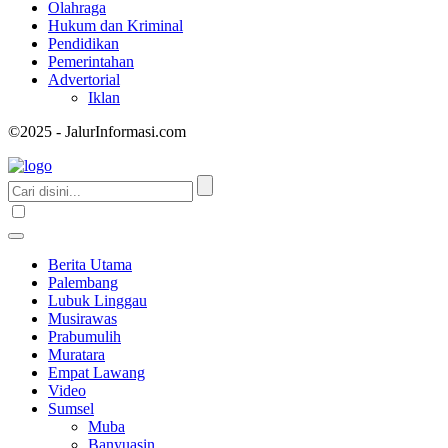
Olahraga
Hukum dan Kriminal
Pendidikan
Pemerintahan
Advertorial
Iklan
©2025 - JalurInformasi.com
Berita Utama
Palembang
Lubuk Linggau
Musirawas
Prabumulih
Muratara
Empat Lawang
Video
Sumsel
Muba
Banyuasin