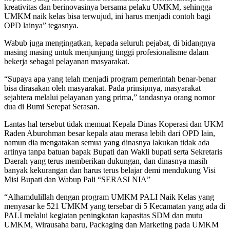
kreativitas dan berinovasinya bersama pelaku UMKM, sehingga
UMKM naik kelas bisa terwujud, ini harus menjadi contoh bagi
OPD lainya” tegasnya.
Wabub juga mengingatkan, kepada seluruh pejabat, di bidangnya
masing masing untuk menjunjung tinggi profesionalisme dalam
bekerja sebagai pelayanan masyarakat.
“Supaya apa yang telah menjadi program pemerintah benar-benar
bisa dirasakan oleh masyarakat. Pada prinsipnya, masyarakat
sejahtera melalui pelayanan yang prima,” tandasnya orang nomor
dua di Bumi Serepat Serasan.
Lantas hal tersebut tidak memuat Kepala Dinas Koperasi dan UKM
Raden Aburohman besar kepala atau merasa lebih dari OPD lain,
namun dia mengatakan semua yang dinasnya lakukan tidak ada
artinya tanpa batuan bapak Bupati dan Wakli bupati serta Sekretaris
Daerah yang terus memberikan dukungan, dan dinasnya masih
banyak kekurangan dan harus terus belajar demi mendukung Visi
Misi Bupati dan Wabup Pali “SERASI NIA”
“Alhamdulillah dengan program UMKM PALI Naik Kelas yang
menyasar ke 521 UMKM yang tersebar di 5 Kecamatan yang ada di
PALI melalui kegiatan peningkatan kapasitas SDM dan mutu
UMKM, Wirausaha baru, Packaging dan Marketing pada UMKM