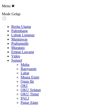
Menu
✖
Mode Gelap
Berita Utama
Palembang
Lubuk Linggau
Musirawas
Prabumulih
Muratara
Empat Lawang
Video
Sumsel
Muba
Banyuasin
Lahat
Muara Enim
Ogan Ilir
OKI
OKU Selatan
OKU Timur
PALI
Pagar Alam