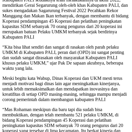
mendirikan Gerai Segarurung oleh-oleh khas Kabupaten PALI, dan
sukes mengadakan Sagarurung Festival 2022 Pecahkan Rekor
Manggang dan Makan Ikan terbanyak, dengan membantu di bidang
Koperasi pendampingan 45 Koperasi dan pelatihan peningkatan
kapasitas SDM sebanyak 70 orang pengurus dari 20 koperasi ini
merupakan batuan Pelaku UMKM terbanyak sejak berdirinya
Kabupaten PALI
“Kita bisa lihat sendiri dan sangat di rasakan oleh parah pelaku
UMKM di Kabupaten PALI, peran dari (OPD) ini sangat penting
dan sudah sangat dirasakan oleh masyarakat Kabupaten PALI
khusus pelaku UMKM,” ujar Pak De sapaan akrabnya, beberapa
waktu yang lalu.
Meski begitu kata Wabup, Dinas Koperasi dan UKM mesti terus
menjadi motivasi bagi dinas lain agar meningkatkan kinerjanya,
untuk lebih memaksimalkan dan mendapatkan inovasinya dan
kreatifitas di setiap OPD masing-masing, sehingga mampu menjadi
corong pemerintah dalam membangun kabupaten PALI
“Mas Rohaman meskipun dia baru tapi dia sudah bisa
membuktikan, dengan telah membantu 521 pelaku UMKM, di
bidang Koperasi pendampingan 45 Koperasi dan pelatihan
peningkatan kapasitas SDM sebanyak 70 orang pengurus dari 20
koperasi yang tersebar di lima kecamatan, Itu berkat kinerja dan