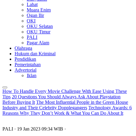
Lahat
Muara Enim
Ogan Ilir
OKI
OKU Selatan
OKU Timur
PALI
Pagar Alam
Olahraga
Hukum dan Kriminal
Pendidikan
Pemerintahan
Advertorial
Iklan
How To Handle Every Movie Challenge With Ease Using These
Tips
20 Questions You Should Always Ask About Playstation
Before Buying It
The Most Influential People in the Green House
Industry and Their Celebrity Dopplegangers
Technology Awards: 6
Reasons Why They Don’t Work & What You Can Do About It
PALI
· 19 Jan 2023
09:34
WIB
·