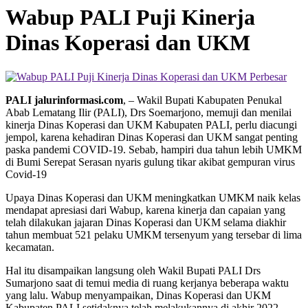
Wabup PALI Puji Kinerja
Dinas Koperasi dan UKM
Perbesar
PALI jalurinformasi.com
, – Wakil Bupati Kabupaten Penukal
Abab Lematang Ilir (PALI), Drs Soemarjono, memuji dan menilai
kinerja Dinas Koperasi dan UKM Kabupaten PALI, perlu diacungi
jempol, karena kehadiran Dinas Koperasi dan UKM sangat penting
paska pandemi COVID-19. Sebab, hampiri dua tahun lebih UMKM
di Bumi Serepat Serasan nyaris gulung tikar akibat gempuran virus
Covid-19
Upaya Dinas Koperasi dan UKM meningkatkan UMKM naik kelas
mendapat apresiasi dari Wabup, karena kinerja dan capaian yang
telah dilakukan jajaran Dinas Koperasi dan UKM selama diakhir
tahun membuat 521 pelaku UMKM tersenyum yang tersebar di lima
kecamatan.
Hal itu disampaikan langsung oleh Wakil Bupati PALI Drs
Sumarjono saat di temui media di ruang kerjanya beberapa waktu
yang lalu. Wabup menyampaikan, Dinas Koperasi dan UKM
Kabupaten PALI setidaknya telah melakukannya di akhir 2022,