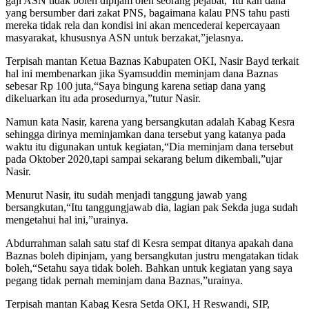
gaji ASN tidak boleh dipijam oleh seorang pejabat,“Itu kan dana
yang bersumber dari zakat PNS, bagaimana kalau PNS tahu pasti
mereka tidak rela dan kondisi ini akan mencederai kepercayaan
masyarakat, khususnya ASN untuk berzakat,”jelasnya.
Terpisah mantan Ketua Baznas Kabupaten OKI, Nasir Bayd terkait
hal ini membenarkan jika Syamsuddin meminjam dana Baznas
sebesar Rp 100 juta,“Saya bingung karena setiap dana yang
dikeluarkan itu ada prosedurnya,”tutur Nasir.
Namun kata Nasir, karena yang bersangkutan adalah Kabag Kesra
sehingga dirinya meminjamkan dana tersebut yang katanya pada
waktu itu digunakan untuk kegiatan,“Dia meminjam dana tersebut
pada Oktober 2020,tapi sampai sekarang belum dikembali,”ujar
Nasir.
Menurut Nasir, itu sudah menjadi tanggung jawab yang
bersangkutan,“Itu tanggungjawab dia, lagian pak Sekda juga sudah
mengetahui hal ini,”urainya.
Abdurrahman salah satu staf di Kesra sempat ditanya apakah dana
Baznas boleh dipinjam, yang bersangkutan justru mengatakan tidak
boleh,“Setahu saya tidak boleh. Bahkan untuk kegiatan yang saya
pegang tidak pernah meminjam dana Baznas,”urainya.
Terpisah mantan Kabag Kesra Setda OKI, H Reswandi, SIP,