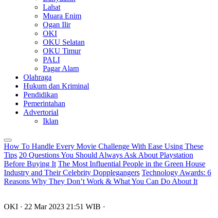
Lahat
Muara Enim
Ogan Ilir
OKI
OKU Selatan
OKU Timur
PALI
Pagar Alam
Olahraga
Hukum dan Kriminal
Pendidikan
Pemerintahan
Advertorial
Iklan
How To Handle Every Movie Challenge With Ease Using These
Tips
20 Questions You Should Always Ask About Playstation
Before Buying It
The Most Influential People in the Green House
Industry and Their Celebrity Dopplegangers
Technology Awards: 6
Reasons Why They Don’t Work & What You Can Do About It
OKI
· 22 Mar 2023
21:51
WIB
·