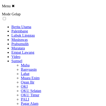
Menu
✖
Mode Gelap
Berita Utama
Palembang
Lubuk Linggau
Musirawas
Prabumulih
Muratara
Empat Lawang
Video
Sumsel
Muba
Banyuasin
Lahat
Muara Enim
Ogan Ilir
OKI
OKU Selatan
OKU Timur
PALI
Pagar Alam