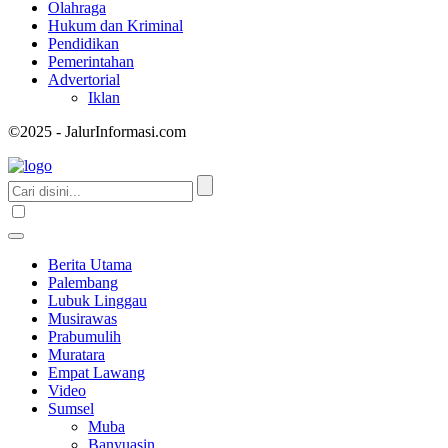
Olahraga
Hukum dan Kriminal
Pendidikan
Pemerintahan
Advertorial
Iklan
©2025 - JalurInformasi.com
Berita Utama
Palembang
Lubuk Linggau
Musirawas
Prabumulih
Muratara
Empat Lawang
Video
Sumsel
Muba
Banyuasin