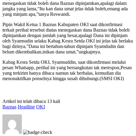
menegaskan tidak boleh dana Baznas dipinjamkan,apalagi dalam
jangka yang lama,“Itu kan dana umat jelas tidak boleh,emang ada
yang minjam apa,”tanya Reswandi.
Pipin Wakil Ketua 1 Baznas Kabupaten OKI saat dikonfirmasi
terkait perihal tersebut diatas menegaskan dana Baznas tidak boleh
dipinjamkan dengan jumlah yang besar,apalagi Dana ini dipinjam
oleh Syamsudin selaku Kabag Kesra Setda OKI ini jelas tak berlaku
bagi dirinya,”Dana ini bertahun-tahun dipinjam Syamdudin dan
belum dikembalikan,inikan dana umat,”ungkapnya.
Kabag Kesra Setda OKI, Syamsuddin, saat dikonfirmasi melalui
pesan Whatsapp, perihal ini yang bersangkutan tak merespon,Pesan
yang terkirim hanya dibaca namun tak berbalas, kemudian dia
menonaktifkan ponselnya hingga susah dihubungi.(SMSI OKI)
Artikel ini telah dibaca 13 kali
Baznas
Headline
OKI