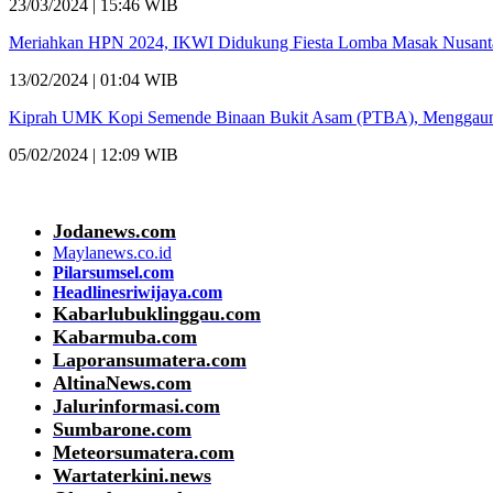
23/03/2024 | 15:46 WIB
Meriahkan HPN 2024, IKWI Didukung Fiesta Lomba Masak Nusant
13/02/2024 | 01:04 WIB
Kiprah UMK Kopi Semende Binaan Bukit Asam (PTBA), Menggaung
05/02/2024 | 12:09 WIB
Jodanews.com
Maylanews.co.id
Pilarsumsel.com
Headlinesriwijaya.com
Kabarlubuklinggau.com
Kabarmuba.com
Laporansumatera.com
AltinaNews.com
Jalurinformasi.com
Sumbarone.com
Meteorsumatera.com
Wartaterkini.news