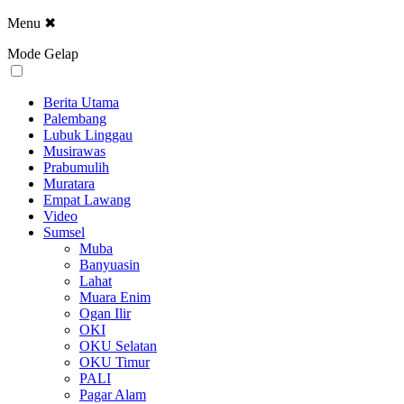
Menu
✖
Mode Gelap
Berita Utama
Palembang
Lubuk Linggau
Musirawas
Prabumulih
Muratara
Empat Lawang
Video
Sumsel
Muba
Banyuasin
Lahat
Muara Enim
Ogan Ilir
OKI
OKU Selatan
OKU Timur
PALI
Pagar Alam