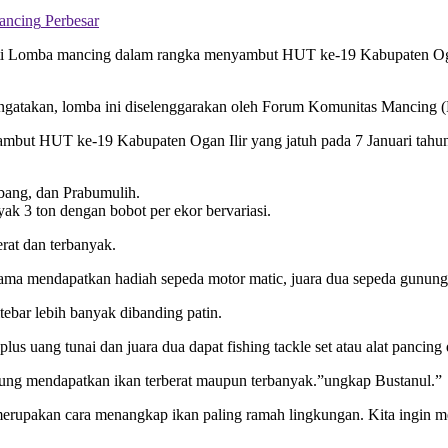
Perbesar
ti Lomba mancing dalam rangka menyambut HUT ke-19 Kabupaten Ogan I
mengatakan, lomba ini diselenggarakan oleh Forum Komunitas Mancin
ut HUT ke-19 Kabupaten Ogan Ilir yang jatuh pada 7 Januari tahun de
bang, dan Prabumulih.
ak 3 ton dengan bobot per ekor bervariasi.
rat dan terbanyak.
ertama mendapatkan hadiah sepeda motor matic, juara dua sepeda gunung 
tebar lebih banyak dibanding patin.
lus uang tunai dan juara dua dapat fishing tackle set atau alat pancing
ntung mendapatkan ikan terberat maupun terbanyak.”ungkap Bustanul.”
upakan cara menangkap ikan paling ramah lingkungan. Kita ingin me