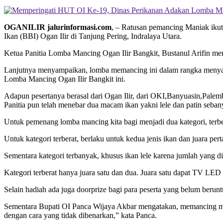
OGANILIR jalurinformasi.com
, – Ratusan pemancing Maniak iku
Ikan (BBI) Ogan Ilir di Tanjung Pering, Indralaya Utara.
Ketua Panitia Lomba Mancing Ogan Ilir Bangkit, Bustanul Arifin 
Lanjutnya menyampaikan, lomba memancing ini dalam rangka menyamb
Lomba Mancing Ogan Ilir Bangkit ini.
Adapun pesertanya berasal dari Ogan Ilir, dari OKI,Banyuasin,Palem
Panitia pun telah menebar dua macam ikan yakni lele dan patin sebany
Untuk pemenang lomba mancing kita bagi menjadi dua kategori, terbe
Untuk kategori terberat, berlaku untuk kedua jenis ikan dan juara p
Sementara kategori terbanyak, khusus ikan lele karena jumlah yang di
Kategori terberat hanya juara satu dan dua. Juara satu dapat TV LED p
Selain hadiah ada juga doorprize bagi para peserta yang belum beru
Sementara Bupati OI Panca Wijaya Akbar mengatakan, memancing mer
dengan cara yang tidak dibenarkan,” kata Panca.