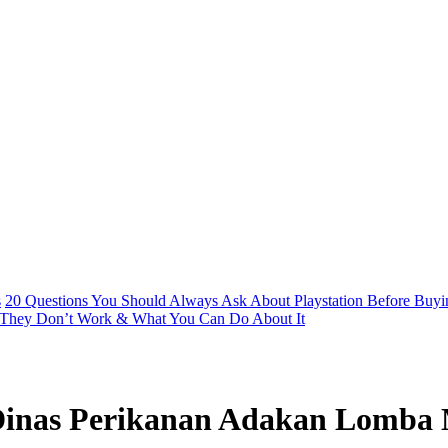
s
20 Questions You Should Always Ask About Playstation Before Buyin
They Don’t Work & What You Can Do About It
Dinas Perikanan Adakan Lomba