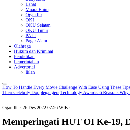
Lahat
Muara Enim
Ogan Ilir
OKI
OKU Selatan
OKU Timur
PALI
Pagar Alam
Olahraga
Hukum dan Kriminal
Pendidikan
Pemerintahan
Advertorial
Iklan
How To Handle Every Movie Challenge With Ease Using These Tip
Their Celebrity Dopplegangers
Technology Awards: 6 Reasons Why 
Ogan Ilir
· 26 Des 2022
07:56
WIB
·
Memperingati HUT OI Ke-19, 