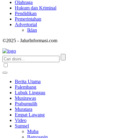
Olahraga
Hukum dan Kriminal
Pendidikan
Pemerintahan
Advertorial
Iklan
©2025 - JalurInformasi.com
Berita Utama
Palembang
Lubuk Linggau
Musirawas
Prabumulih
Muratara
Empat Lawang
Video
Sumsel
Muba
Banyuasin